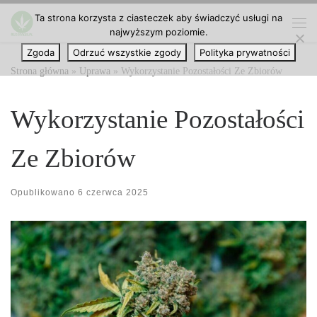
Ta strona korzysta z ciasteczek aby świadczyć usługi na
Przejdź do treści
najwyższym poziomie.
Me
Zgoda
Odrzuć wszystkie zgody
Polityka prywatności
Strona główna
»
Uprawa
»
Wykorzystanie Pozostałości Ze Zbiorów
Wykorzystanie Pozostałości
Ze Zbiorów
Opublikowano
6 czerwca 2025