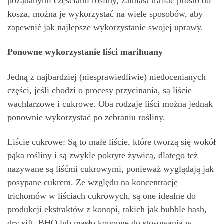
pożądanymi częściami rośliny, zamiast trafiać prosto do
kosza, można je wykorzystać na wiele sposobów, aby
zapewnić jak najlepsze wykorzystanie swojej uprawy.
Ponowne wykorzystanie liści marihuany
Jedną z najbardziej (niesprawiedliwie) niedocenianych
części, jeśli chodzi o procesy przycinania, są liście
wachlarzowe i cukrowe. Oba rodzaje liści można jednak
ponownie wykorzystać po zebraniu rośliny.
Liście cukrowe: Są to małe liście, które tworzą się wokół
pąka rośliny i są zwykle pokryte żywicą, dlatego też
nazywane są liśćmi cukrowymi, ponieważ wyglądają jak
posypane cukrem. Ze względu na koncentrację
trichomów w liściach cukrowych, są one idealne do
produkcji ekstraktów z konopi, takich jak bubble hash,
dry sift, BHO lub masło konopne do stosowania w