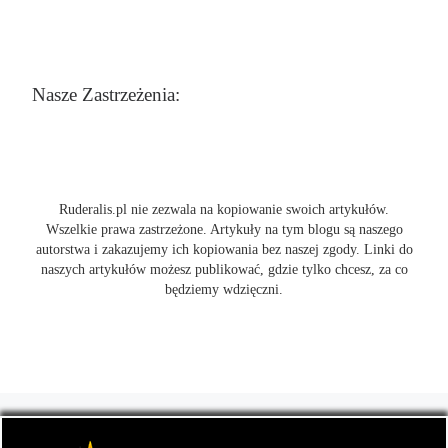
Nasze Zastrzeżenia:
Ruderalis.pl nie zezwala na kopiowanie swoich artykułów.
Wszelkie prawa zastrzeżone. Artykuły na tym blogu są naszego
autorstwa i zakazujemy ich kopiowania bez naszej zgody. Linki do
naszych artykułów możesz publikować, gdzie tylko chcesz, za co
będziemy wdzięczni.
© 2026
Ruderalis.pl
– Wszelkie prawa zastrzeżone
- Blog o
marihuanie THC i konopi CBD, wszystko na temat uprawy