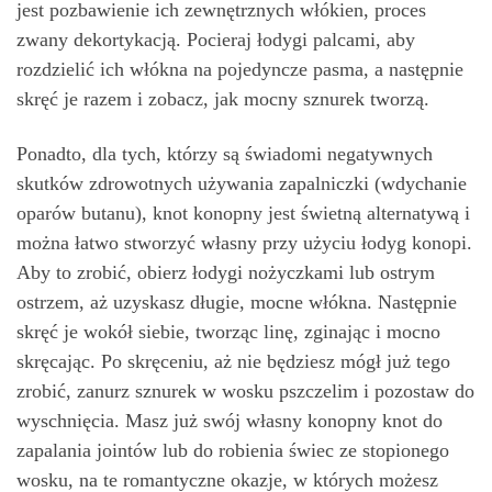
jest pozbawienie ich zewnętrznych włókien, proces
zwany dekortykacją. Pocieraj łodygi palcami, aby
rozdzielić ich włókna na pojedyncze pasma, a następnie
skręć je razem i zobacz, jak mocny sznurek tworzą.
Ponadto, dla tych, którzy są świadomi negatywnych
skutków zdrowotnych używania zapalniczki (wdychanie
oparów butanu), knot konopny jest świetną alternatywą i
można łatwo stworzyć własny przy użyciu łodyg konopi.
Aby to zrobić, obierz łodygi nożyczkami lub ostrym
ostrzem, aż uzyskasz długie, mocne włókna. Następnie
skręć je wokół siebie, tworząc linę, zginając i mocno
skręcając. Po skręceniu, aż nie będziesz mógł już tego
zrobić, zanurz sznurek w wosku pszczelim i pozostaw do
wyschnięcia. Masz już swój własny konopny knot do
zapalania jointów lub do robienia świec ze stopionego
wosku, na te romantyczne okazje, w których możesz