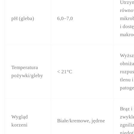
Utrzy
równo
pH (gleba)
6,0–7,0
mikro
i dost
makro
Wyższ
obniż
Temperatura
< 21°C
rozpu
pożywki/gleby
tlenu 
patog
Brąz i
Wygląd
zwykl
Białe/kremowe, jędrne
korzeni
zgnili
niedot