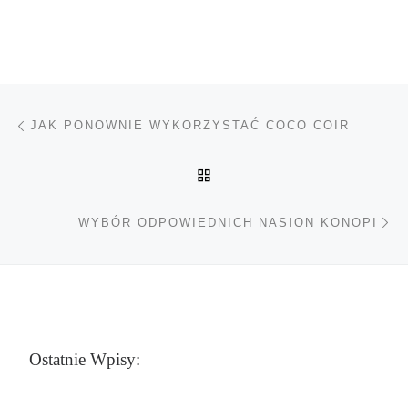
Nawigacja wpisu
Poprzedni wpis
JAK PONOWNIE WYKORZYSTAĆ COCO COIR
POWRÓT DO LISTY POS
Na
WYBÓR ODPOWIEDNICH NASION KONOPI
Ostatnie Wpisy: