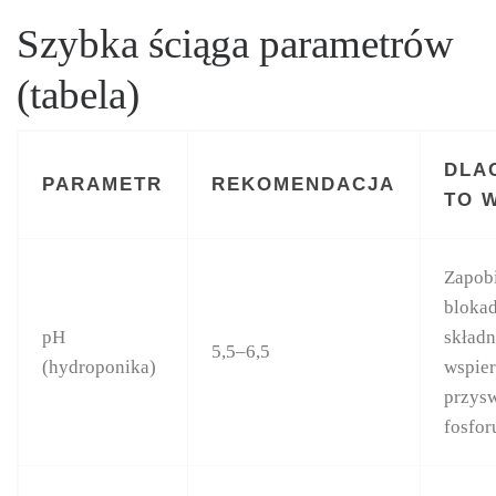
Szybka ściąga parametrów
(tabela)
DLA
PARAMETR
REKOMENDACJA
TO 
Zapob
bloka
pH
skład
5,5–6,5
(hydroponika)
wspie
przys
fosfor