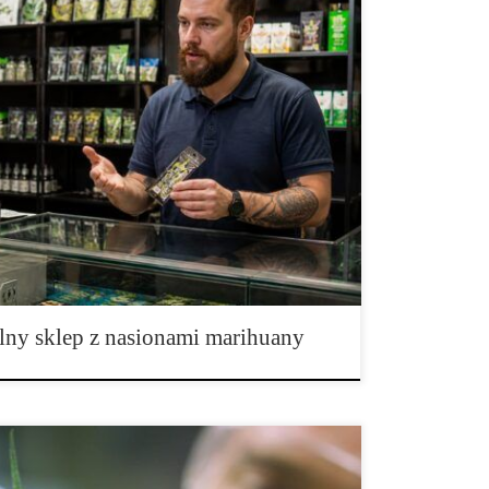
zakupem nasion marihuany? Zakup nasion marihuany
awdzeniem oferty oraz spokojną rozmową ze
h nasiona konopi indyjskich są produktem
edukacyjnym albo botanicznym, dlatego przed
 wiedzieć, co faktycznie znajduje się w sprzedaży.
elny sklep z nasionami marihuany