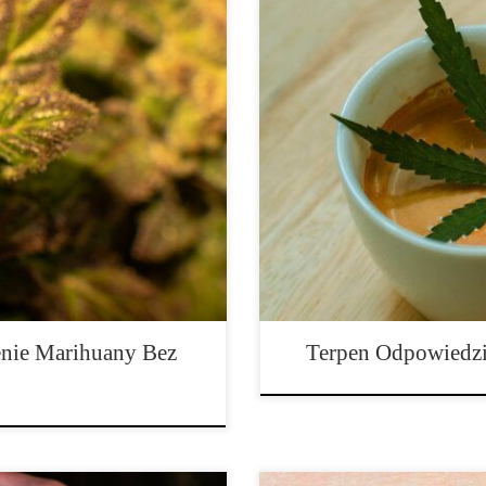
zem, czy doświadczonym
Terpeny występują praktycznie we
stnieje pewna etykieta dotycząca
najprawdopodobniej natknąłeś się 
ointów, czy pakowanie bong, fajek,
Jeśli kiedykolwiek odwiedziłeś s
zyzna, że jeśli zamierzasz pąki
pomarańczowego, napotkałeś delt
zapisywany jako „delta-3-carene”
nie Marihuany Bez
Terpen Odpowiedzi