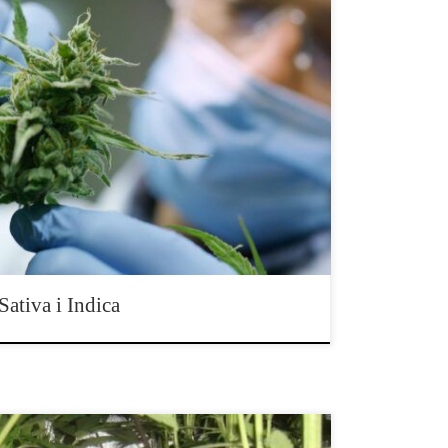
ca tkwi w terpenach Przez dziesięciolecia konopie
ica” lub „sativa”, bazując na ich morfologii i efekcie
 badania nad konopiami pokazują, że te pojęcia są
iwym kluczem do zrozumienia różnic między
 To […]
ativa i Indica