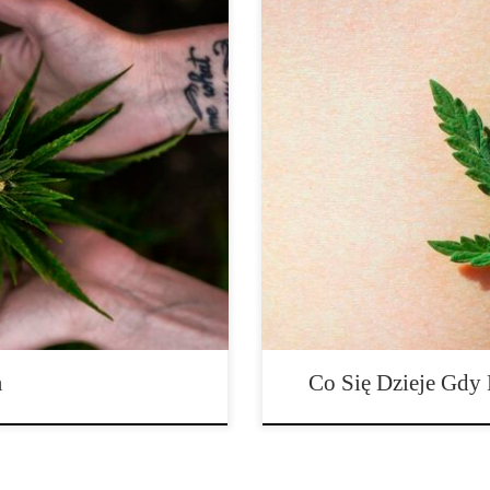
ażdy pacjent na świecie
Co się dzieje w Twoim ciele, gdy
aksacyjnych, niezależnie od
która, jak wszyscy wiemy, może
konopi indyjskich stosowane w
jak i rekreacyjnych, lub do obu 
 antidotum na stany lękowe.
określony efekt, używanie konopi
siągnie świadomość, […]
a
Co Się Dzieje Gdy