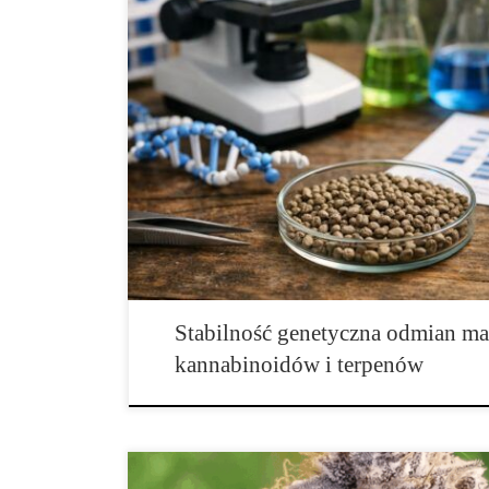
Stabilność genetyczna nasion marihuany – co oznacza i
odmiany Stabilność genetyczna nasion marihuany to je
czynników, które decydują o spójności cech odmiany k
parametrów w kolejnych partiach. W praktyce chodzi o 
uzyskanych z danej puli nasion będzie prezentowała [
Stabilność genetyczna odmian mar
kannabinoidów i terpenów