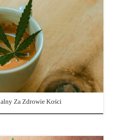
 wszystkich roślinach, co oznacza, że
na wiele z nich w naturze, nawet jeśli nieumyślnie.
osnowy zagajnik lub wypiłeś szklankę soku
a 3 carene. Delta 3 carene może być również
 lub po prostu „3-carene”. Delta 3 […]
alny Za Zdrowie Kości