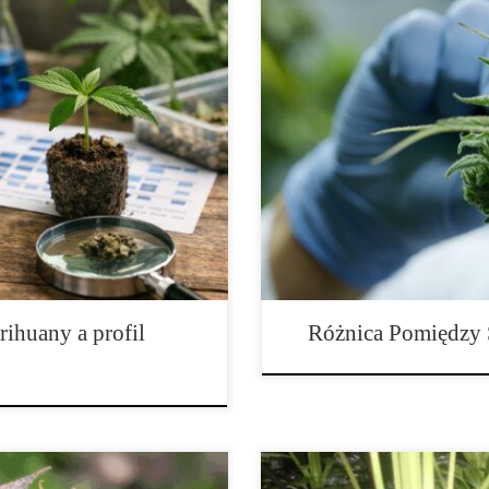
 dlaczego przesądza o jakości
Indica i Sativa: Prawdziwa różni
den z najważniejszych
indyjskie klasyfikowano jako „ind
onopi i przewidywalności
działania. Jednak obecna wiedza i
to, czy większość roślin
coraz mniej precyzyjne. Prawdz
…]
odmianami konopi są… terpeny.
ihuany a profil
Różnica Pomiędzy S