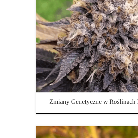
Mutacja to przypadkowa zmiana sekwencji nukleotydó
(genotypu) lub RNA organizmu żywego, która powodu
to polimery utworzone z długich łańcuchów nukleoty
zmiany te dotyczą tylko jednego nukleotydu lub bard
miliardów nukleotydów tworzących genom, ale są […]
Zmiany Genetyczne w Roślinach