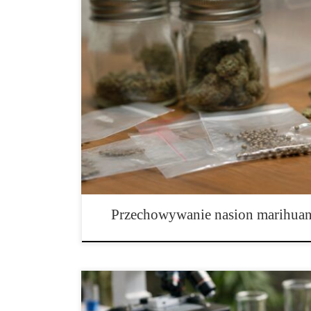
Jak przechowywać nasiona marihuany w domu? Kompl
początkujących i zaawansowanych kolekcjonerów Wpr
materiał wyjątkowo wrażliwy na warunki otoczenia. Nie
posiada kilka nasion zakupionych do celów kolekcjoner
kolekcję różnych odmian, odpowiednie przechowywani
zachowania ich […]
Przechowywanie nasion marihuan