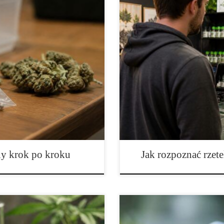
eksowy poradnik dla
O co zapytać sprzedawcę przed 
owadzenie Nasiona marihuany to
warto poprzedzić dokładnym spr
zależnie od tego, czy ktoś
sprzedawcą. Dla wielu kupującyc
skich, czy też buduje większą
kolekcjonerskim, pamiątkowym, 
e ma kluczowe znaczenie dla
złożeniem zamówienia dobrze jest
Sama nazwa odmiany, […]
y krok po kroku
Jak rozpoznać rzet