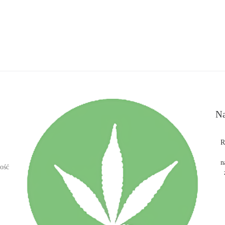
Na
R
n
ość