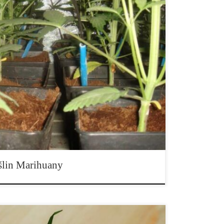
oślin na świecie, obok winorośli, która zawiera dużą
terpeny te generują nowe smaki i zapachy, które
kierki. Aby uzyskać ten rodzaj smaku i cieszyć się
y upewnić się, że rośliny są wolne od składników […]
ślin Marihuany