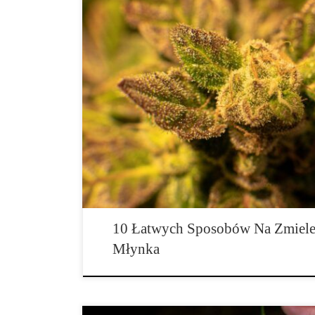
Niezależnie od tego, czy jesteś kompletnym nowicjus
weteranem palenia trawki, każdy może zgodzić się, że i
palenia, niezależnie od tego, czy chodzi o skręcanie j
a nawet waporyzatorów. Każdy szanujący się koneser pr
musisz je najpierw zmielić. […]
10 Łatwych Sposobów Na Zmiele
Młynka