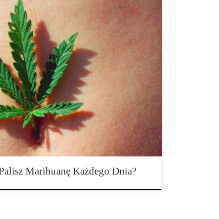
 palisz marihuanę każdego dnia? Marihuana to roślina,
 być wykorzystywana zarówno do celów medycznych,
tych celów. I choć ta magiczna roślina może dawać
 indyjskich nadal zawsze różni się w […]
 Palisz Marihuanę Każdego Dnia?