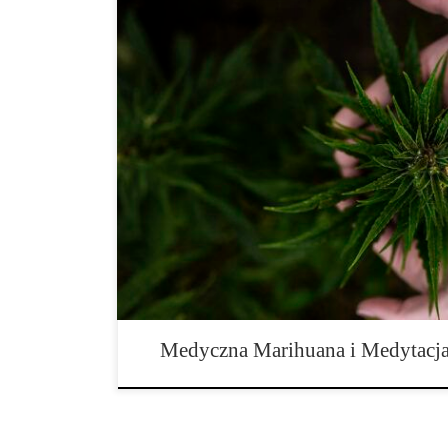
Oprócz leczenia kwalifikujących się schorzeń, prawie k
używający marihuany medycznej używa jej w celach rel
tego, czy o tym myśli, czy nie. Medyczne produkty z 
odpowiednich, umiarkowanych dawkach są doskonałym
Uważnego użytkownika marihuany medycznej, który o
Medyczna Marihuana i Medytacj