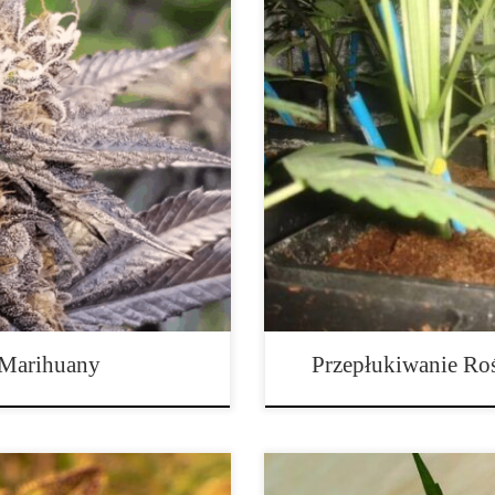
w lub organizacji DNA
Marihuana jest jedną z niewielu r
je zmianę jego cech. DNA i RNA
liczbę terpenów. Po zmieszaniu, 
dów. W większości przypadków
pieszczą kubki smakowe niczym cu
zo małego obszaru DNA spośród
pąkami najlepszej jakości, należ
 Marihuany
Przepłukiwanie Ro