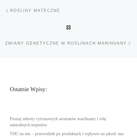
Nawigacja wpisu
Poprzedni wpis
ROŚLINY MATECZNE
POWRÓT DO LISTY POS
Na
ZMIANY GENETYCZNE W ROŚLINACH MARIHUANY
Ostatnie Wpisy:
Poznaj sekrety cytrusowych aromatów marihuany i rolę
naturalnych terpenów
THC na sen – przewodnik po produktach i wpływie na jakość snu