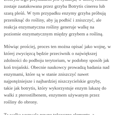
zostaje zaatakowana przez grzyba Botrytis cinerea lub
szarą pleśń. W tym przypadku enzymy grzyba próbują
przeniknąć do rośliny, aby ją podbić i zniszczyć, ale
reakcja enzymatyczna rośliny generuje walkę na
poziomie enzymatycznym między grzybem a rośliną.
Mówiąc prościej, proces ten można opisać jako wojnę, w
której zwycięzcą będzie przeciwnik o największej
zdolności do podboju terytorium, w podobny sposób jak
koń trojański. Obecnie naukowcy prowadzą badania nad
enzymami, które są w stanie zniszczyć nawet
najpotężniejsze i najbardziej niszczycielskie grzyby,
takie jak botrytis, który wykorzystuje enzym lakazę do
walki z pterostilbenem, enzymem używanym przez
rośliny do obrony.
Ta walka wyzwala pewne toksyczne elementy, a