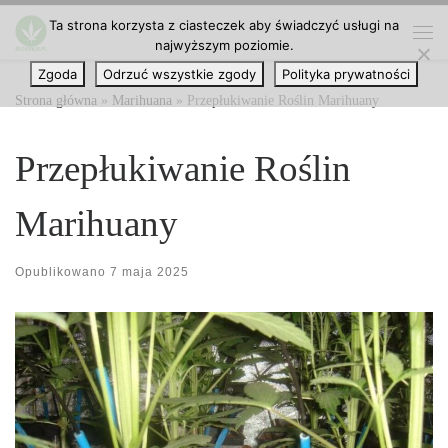
Ta strona korzysta z ciasteczek aby świadczyć usługi na
Przejdź do treści
najwyższym poziomie.
Me
Zgoda
Odrzuć wszystkie zgody
Polityka prywatności
Strona główna
»
Marihuana
»
Przepłukiwanie Roślin Marihuany
Przepłukiwanie Roślin
Marihuany
Opublikowano
7 maja 2025