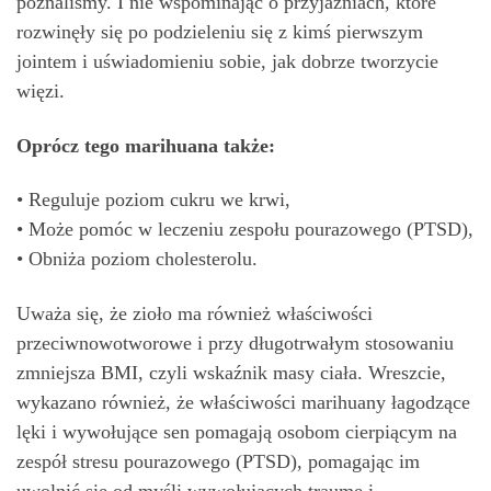
poznaliśmy. I nie wspominając o przyjaźniach, które
rozwinęły się po podzieleniu się z kimś pierwszym
jointem i uświadomieniu sobie, jak dobrze tworzycie
więzi.
Oprócz tego marihuana także:
• Reguluje poziom cukru we krwi,
• Może pomóc w leczeniu zespołu pourazowego (PTSD),
• Obniża poziom cholesterolu.
Uważa się, że zioło ma również właściwości
przeciwnowotworowe i przy długotrwałym stosowaniu
zmniejsza BMI, czyli wskaźnik masy ciała. Wreszcie,
wykazano również, że właściwości marihuany łagodzące
lęki i wywołujące sen pomagają osobom cierpiącym na
zespół stresu pourazowego (PTSD), pomagając im
uwolnić się od myśli wywołujących traumę i