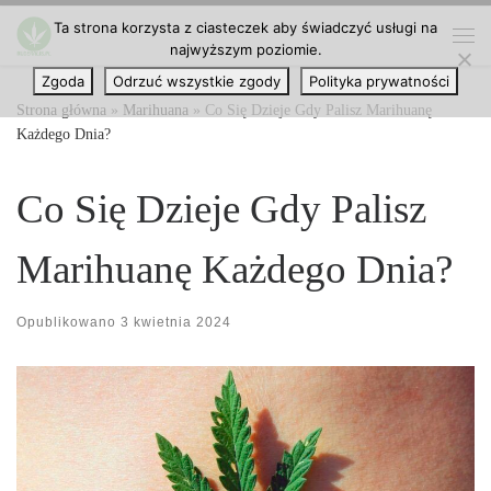
Ta strona korzysta z ciasteczek aby świadczyć usługi na
Przejdź do treści
najwyższym poziomie.
Me
Zgoda
Odrzuć wszystkie zgody
Polityka prywatności
Strona główna
»
Marihuana
»
Co Się Dzieje Gdy Palisz Marihuanę
Każdego Dnia?
Co Się Dzieje Gdy Palisz
Marihuanę Każdego Dnia?
Opublikowano
3 kwietnia 2024