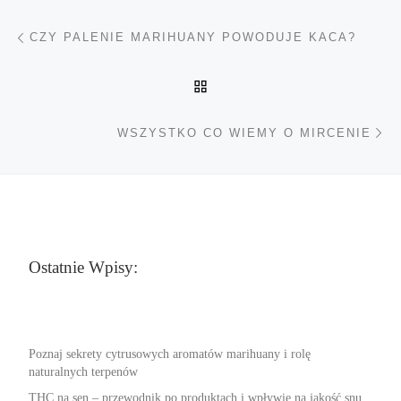
Nawigacja wpisu
Poprzedni wpis
CZY PALENIE MARIHUANY POWODUJE KACA?
POWRÓT DO LISTY POS
Na
WSZYSTKO CO WIEMY O MIRCENIE
Ostatnie Wpisy:
Poznaj sekrety cytrusowych aromatów marihuany i rolę
naturalnych terpenów
THC na sen – przewodnik po produktach i wpływie na jakość snu