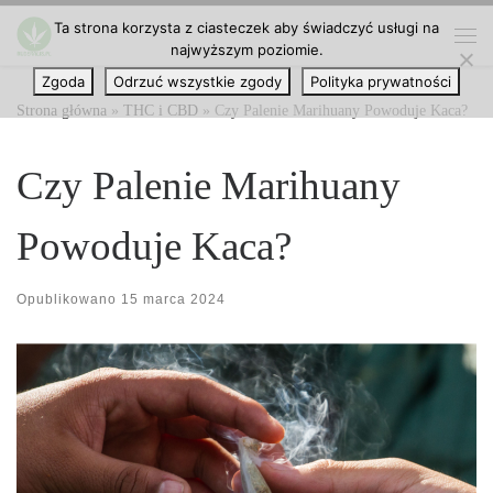
Ta strona korzysta z ciasteczek aby świadczyć usługi na
Przejdź do treści
najwyższym poziomie.
Me
Zgoda
Odrzuć wszystkie zgody
Polityka prywatności
Strona główna
»
THC i CBD
»
Czy Palenie Marihuany Powoduje Kaca?
Czy Palenie Marihuany
Powoduje Kaca?
Opublikowano
15 marca 2024