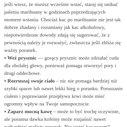
jeśli wiesz, że musisz wcześnie wstać, staraj się unikać
palenia marihuany w godzinach poprzedzających
moment wstania. Chociaż kac po marihuanie nie jest tak
dobrze zbadany i rozumiany jak kac alkoholowy,
niepotwierdzone dowody zdają się sugerować, że z
pewnością należy je rozważyć, zwłaszcza jeśli zbliża się
ważny poranek.
• Weź prysznic
— gorący prysznic może zdziałać cuda
dla obolałej głowy, ponieważ pomaga otworzyć pory i
drogi oddechowe.
• Rozruszaj swoje ciało
– nic nie pomaga bardziej niż
szybki spacer lub nawet lekki bieg o poranku. Poruszanie
ciałem i poprawianie przepływu krwi może mieć
ogromny wpływ na Twoje samopoczucie.
• Zaparz mocną kawę
– może to być trochę oczywiste,
ale poranna dawka kofeiny może rozjaśnić nawet
najbardziej mglisty poranek. Nie jesteś kawoszem?