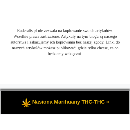
Ruderalis.pl nie zezwala na kopiowanie swoich artykułów.
Wszelkie prawa zastrzeżone. Artykuły na tym blogu są naszego
autorstwa i zakazujemy ich kopiowania bez naszej zgody. Linki do
naszych artykułów możesz publikować, gdzie tylko chcesz, za co
będziemy wdzięczni.
© 2026
Ruderalis.pl
– Wszelkie prawa zastrzeżone
- Blog o
marihuanie THC i konopi CBD, wszystko na temat uprawy
Nasiona Marihuany THC-THC »
cannabis i nie tylko.