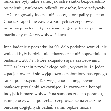
ranka nie były takie same, jak ostre skutki bezpośrednio
po paleniu, naukowcy odkryli, że osoby, które zażywały
THC, reagowały inaczej niż osoby, które paliły placebo.
Chociaż raport nie zawiera żadnych szczegółowych
informacji na temat tych różnic, sugeruje to, że palenie
marihuany może wywoływać kaca.
Inne badanie z początku lat 90. dało podobne wyniki, ale
wnioski były bardziej niejednoznaczne niż poprzednie, a
badanie z 2017 r., które skupiało się na zastosowaniu
THC w leczeniu przewlekłego bólu, wykazało, że jeden
z pacjentów czuł się wyjątkowo oszołomiony następnego
ranka po spożyciu. Tak więc, choć istnieją pewne
naukowe przesłanki wskazujące, że zażywanie konopi
indyjskich może wpływać na samopoczucie o poranku,
istnieje oczywista potrzeba przeprowadzenia znacznie
bardziej dogłębnych badań, zanim będzie można