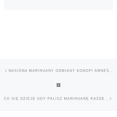
Nawigacja wpisu
Poprzedni wpis
NASIONA MARIHUANY ODMIANY KONOPI AMNESIA HAZE – RECENZJA
POWRÓT DO LISTY POS
Na
CO SIĘ DZIEJE GDY PALISZ MARIHUANĘ KAŻDEGO DNIA?