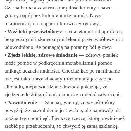
Czarna herbata zawiera sporą ilość kofeiny i nawet
gorący napój bez kofeiny może pomóc. Nasza
rekomendacja to napar imbirowo-cytrynowy.
• Weź leki przeciwbólowe –
paracetamol i ibuprofen są
bezpiecznymi i skutecznymi lekami przeciwbólowymi i
udowodniono, że pomagają na poranny ból głowy.
• Zjedz lekkie, zdrowe śniadanie
— zdrowy posiłek
może pomóc w podkręceniu metabolizmu i pomóc
uniknąć uczucia nudności. Chociaż kac po marihuanie
nie jest tak dobrze zbadany i rozumiany jak kac po
alkoholu, niepotwierdzone dowody pokazują, że
zjedzenie lekkiego śniadania może zmienić cały dzień.
• Nawodnienie
— Słuchaj, wiemy, że wyjaśniliśmy
powyżej, że nawodnienie jest ważne, ale naprawdę nie
można tego pominąć. Pierwszą rzeczą, którą powinieneś
zrobić po przebudzeniu, to chwycić tę samą szklankę,