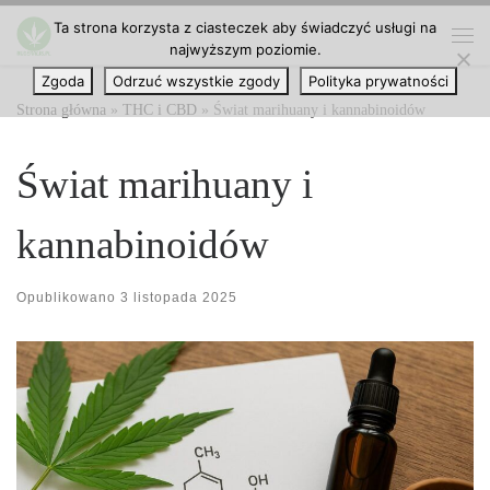
Ta strona korzysta z ciasteczek aby świadczyć usługi na
Przejdź do treści
najwyższym poziomie.
Me
Zgoda
Odrzuć wszystkie zgody
Polityka prywatności
Strona główna
»
THC i CBD
»
Świat marihuany i kannabinoidów
Świat marihuany i
kannabinoidów
Opublikowano
3 listopada 2025