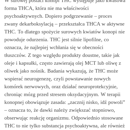
W surowej postaci konopi THC występuje jako kwasowa
forma THCA, która nie ma właściwości
psychoaktywnych. Dopiero podgrzewanie – proces
zwany dekarboksylacją – przekształca THCA w aktywne
THC. To dlatego spożycie surowych kwiatów konopi nie
powoduje odurzenia. THC jest silnie lipofilne, co
oznacza, że najlepiej wchłania się w obecności
tłuszczów. Z tego względu produkty doustne, takie jak
oleje i kapsułki, często zawierają olej MCT lub oliwę z
oliwek jako nośnik. Badania wykazują, że THC może
wspierać neurogenezę, czyli powstawanie nowych
komórek nerwowych, oraz działać neuroprotekcyjnie,
chroniąc mózg przed stresem oksydacyjnym. W terapii
konopnej obowiązuje zasada: „zacznij nisko, idź powoli”
– oznacza to, że dawki należy zwiększać stopniowo,
obserwując reakcję organizmu. Odpowiednio stosowane
THC to nie tylko substancja psychoaktywna, ale również