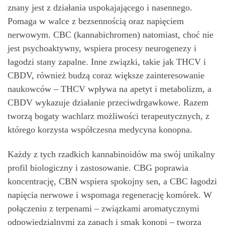
znany jest z działania uspokajającego i nasennego.
Pomaga w walce z bezsennością oraz napięciem
nerwowym. CBC (kannabichromen) natomiast, choć nie
jest psychoaktywny, wspiera procesy neurogenezy i
łagodzi stany zapalne. Inne związki, takie jak THCV i
CBDV, również budzą coraz większe zainteresowanie
naukowców – THCV wpływa na apetyt i metabolizm, a
CBDV wykazuje działanie przeciwdrgawkowe. Razem
tworzą bogaty wachlarz możliwości terapeutycznych, z
którego korzysta współczesna medycyna konopna.
Każdy z tych rzadkich kannabinoidów ma swój unikalny
profil biologiczny i zastosowanie. CBG poprawia
koncentrację, CBN wspiera spokojny sen, a CBC łagodzi
napięcia nerwowe i wspomaga regenerację komórek. W
połączeniu z terpenami – związkami aromatycznymi
odpowiedzialnymi za zapach i smak konopi – tworzą