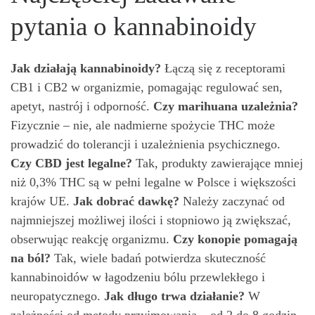
pytania o kannabinoidy
Jak działają kannabinoidy?
Łączą się z receptorami
CB1 i CB2 w organizmie, pomagając regulować sen,
apetyt, nastrój i odporność.
Czy marihuana uzależnia?
Fizycznie – nie, ale nadmierne spożycie THC może
prowadzić do tolerancji i uzależnienia psychicznego.
Czy CBD jest legalne?
Tak, produkty zawierające mniej
niż 0,3% THC są w pełni legalne w Polsce i większości
krajów UE.
Jak dobrać dawkę?
Należy zaczynać od
najmniejszej możliwej ilości i stopniowo ją zwiększać,
obserwując reakcję organizmu.
Czy konopie pomagają
na ból?
Tak, wiele badań potwierdza skuteczność
kannabinoidów w łagodzeniu bólu przewlekłego i
neuropatycznego.
Jak długo trwa działanie?
W
zależności od metody przyjmowania – od 2 do 8 godzin.