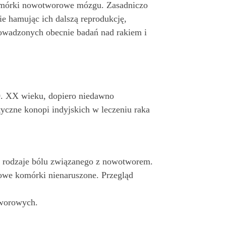
komórki nowotworowe mózgu. Zasadniczo
 hamując ich dalszą reprodukcję,
rowadzonych obecnie badań nad rakiem i
80. XX wieku, dopiero niedawno
yczne konopi indyjskich w leczeniu raka
ne rodzaje bólu związanego z nowotworem.
we komórki nienaruszone. Przegląd
tworowych.