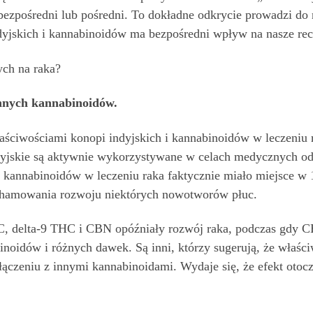
zpośredni lub pośredni. To dokładne odkrycie prowadzi do n
dyjskich i kannabinoidów ma bezpośredni wpływ na nasze re
ych na raka?
nnych kannabinoidów.
aściwościami konopi indyjskich i kannabinoidów w leczeniu ra
yjskie są aktywnie wykorzystywane w celach medycznych od 
kannabinoidów w leczeniu raka faktycznie miało miejsce w 1
ć hamowania rozwoju niektórych nowotworów płuc.
 delta-9 THC i CBN opóźniały rozwój raka, podczas gdy CBD 
noidów i różnych dawek. Są inni, którzy sugerują, że właś
ączeniu z innymi kannabinoidami. Wydaje się, że efekt otocze