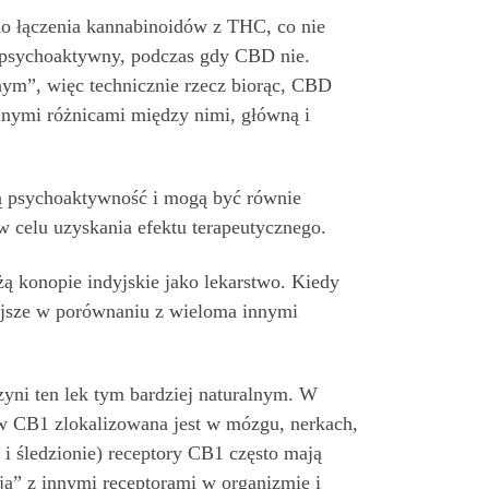
ę do łączenia kannabinoidów z THC, co nie
 psychoaktywny, podczas gdy CBD nie.
ym”, więc technicznie rzecz biorąc, CBD
innymi różnicami między nimi, główną i
ną psychoaktywność i mogą być równie
celu uzyskania efektu terapeutycznego.
ą konopie indyjskie jako lekarstwo. Kiedy
iejsze w porównaniu z wieloma innymi
zyni ten lek tym bardziej naturalnym. W
 CB1 zlokalizowana jest w mózgu, nerkach,
 i śledzionie) receptory CB1 często mają
ą” z innymi receptorami w organizmie i