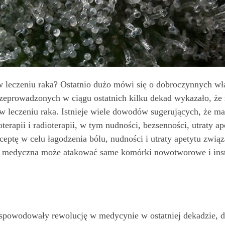
 leczeniu raka? Ostatnio dużo mówi się o dobroczynnych wła
zeprowadzonych w ciągu ostatnich kilku dekad wykazało, że 
 leczeniu raka. Istnieje wiele dowodów sugerujących, że 
apii i radioterapii, w tym nudności, bezsenności, utraty ap
eptę w celu łagodzenia bólu, nudności i utraty apetytu zwią
 medyczna może atakować same komórki nowotworowe i instru
 spowodowały rewolucję w medycynie w ostatniej dekadzie, dzi