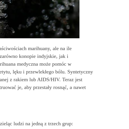
ściwościach marihuany, ale na ile
zarówno konopie indyjskie, jak i
marihuana medyczna może pomóc w
etytu, lęku i przewlekłego bólu. Syntetyczny
zanej z rakiem lub AIDS/HIV. Teraz jest
ować je, aby przestały rosnąć, a nawet
eląc ludzi na jedną z trzech grup: