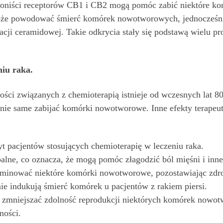
goniści receptorów CB1 i CB2 mogą pomóc zabić niektóre 
oże powodować śmierć komórek nowotworowych, jednocześnie
acji ceramidowej. Takie odkrycia stały się podstawą wielu p
niu raka.
ości związanych z chemioterapią istnieje od wczesnych lat 
nie same zabijać komórki nowotworowe. Inne efekty terapeut
 pacjentów stosujących chemioterapię w leczeniu raka.
lne, co oznacza, że ​​mogą pomóc złagodzić ból mięśni i in
minować niektóre komórki nowotworowe, pozostawiając zdro
e indukują śmierć komórek u pacjentów z rakiem piersi.
 zmniejszać zdolność reprodukcji niektórych komórek nowo
ności.