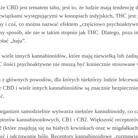
że ​​CBD jest tematem tabu, jest to, że ludzie mają tendencj
 związkami występującymi w konopiach indyjskich, THC jest
ny i coś, co można nazwać efektem „częściowo psychoaktywn
ny sposób, ale nie w takim stopniu jak THC. Dlatego, poza 
ołać „haju”.
ż wiele innych kannabinoidów, które mają niewielką lub żad
lości psychoaktywne nie muszą być koniecznie stosowane w 
 z głównych powodów, dla których niektórzy ludzie lekceważ
że CBD i wiele innych kannabinoidów są znacznie bezpieczn
ć.
organizm samodzielnie wytwarza niektóre kannabinoidy, co c
ptorów kannabinoidowych, CB1 i CB2. Większość receptorów
 (które znajdują się na białych krwinkach oraz w migdałkach
ięć i odczuwanie bólu. Receptory kannabinoidowe „rozmawiaj