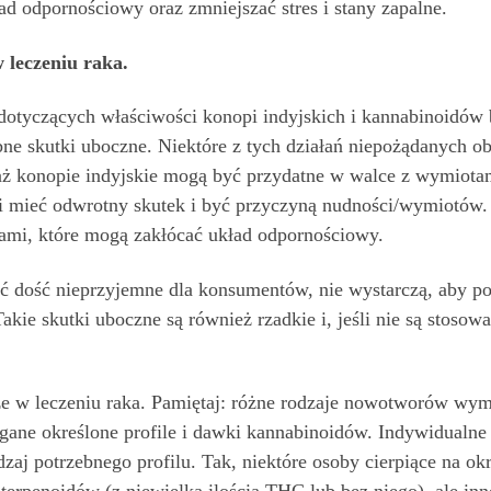
odpornościowy oraz zmniejszać stres i stany zapalne.
 leczeniu raka.
dotyczących właściwości konopi indyjskich i kannabinoidów 
e skutki uboczne. Niektóre z tych działań niepożądanych ob
aż konopie indyjskie mogą być przydatne w walce z wymiota
i mieć odwrotny skutek i być przyczyną nudności/wymiotów
dami, które mogą zakłócać układ odpornościowy.
yć dość nieprzyjemne dla konsumentów, nie wystarczą, aby p
kie skutki uboczne są również rzadkie i, jeśli nie są stosow
 w leczeniu raka. Pamiętaj: różne rodzaje nowotworów wyma
ane określone profile i dawki kannabinoidów. Indywidualn
zaj potrzebnego profilu. Tak, niektóre osoby cierpiące na 