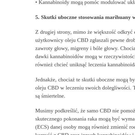
• Kannabinoidy mogą pomóc modulować układ 
5. Skutki uboczne stosowania marihuany w
Z drugiej strony, mimo że większość odkryć 
użytkownicy oleju CBD zgłaszali pewne drobn
zawroty głowy, migreny i bóle głowy. Choci
dawki kannabinoidów mogą w rzeczywistośc
również chcieć uniknąć leczenia kannabinoi
Jednakże, chociaż te skutki uboczne mogą b
oleju CBD w leczeniu swoich dolegliwości. Ta
są śmiertelne.
Musimy podkreślić, że samo CBD nie pomoże
skutecznego pokonania raka mogą być wymag
(ECS) danej osoby mogą również zmienić rod