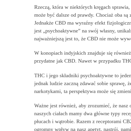
Rzeczą, która w niektórych kręgach sprawia, 
może być dalsze od prawdy. Chociaż oba są
Jednakże CBD ma wyraźny efekt fizjologicz
jest „psychoaktywne” na swój własny, unikal
najważniejszą jest to, że CBD nie może wyw
W konopiach indyjskich znajduje się równie
przydatne jak CBD. Nawet w przypadku THC i
THC i jego składniki psychoaktywne to jeden
jednak ludzie zaczną zdawać sobie sprawę, 
narkotykami, ta perspektywa może się zmieni
Ważne jest również, aby zrozumieć, że nasz 
naszych ciałach mamy dwa główne typy rece
płucach i wątrobie. Razem z receptorami CB2
ogromny wpływ na nasz apetyt, nastrój, pam