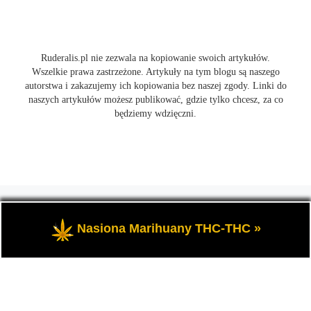
Ruderalis.pl nie zezwala na kopiowanie swoich artykułów.
Wszelkie prawa zastrzeżone. Artykuły na tym blogu są naszego
autorstwa i zakazujemy ich kopiowania bez naszej zgody. Linki do
naszych artykułów możesz publikować, gdzie tylko chcesz, za co
będziemy wdzięczni.
© 2026
Ruderalis.pl
– Wszelkie prawa zastrzeżone
- Blog o
marihuanie THC i konopi CBD, wszystko na temat uprawy
Nasiona Marihuany THC-THC »
cannabis i nie tylko.