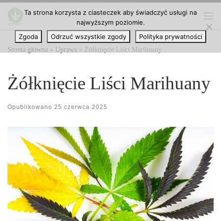
Ta strona korzysta z ciasteczek aby świadczyć usługi na
Przejdź do treści
najwyższym poziomie.
Me
Zgoda
Odrzuć wszystkie zgody
Polityka prywatności
Strona główna
»
Uprawa
»
Żółknięcie Liści Marihuany
Żółknięcie Liści Marihuany
Opublikowano
25 czerwca 2025