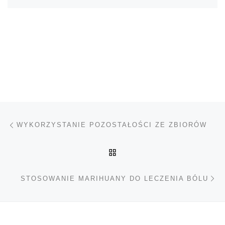
Nawigacja wpisu
Poprzedni wpis
WYKORZYSTANIE POZOSTAŁOŚCI ZE ZBIORÓW
POWRÓT DO LISTY POS
Na
STOSOWANIE MARIHUANY DO LECZENIA BÓLU