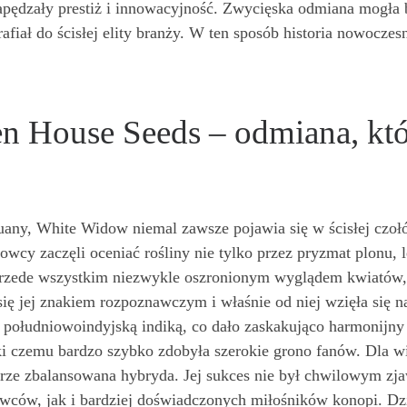
pędzały prestiż i innowacyjność. Zwycięska odmiana mogła 
rafiał do ścisłej elity branży. W ten sposób historia nowoczes
 House Seeds – odmiana, któr
y, White Widow niemal zawsze pojawia się w ścisłej czołów
owcy zaczęli oceniać rośliny nie tylko przez pryzmat plonu, 
 przede wszystkim niezwykle oszronionym wyglądem kwiatów, 
a się jej znakiem rozpoznawczym i właśnie od niej wzięła si
y z południowoindyjską indiką, co dało zaskakująco harmonijny
ki czemu bardzo szybko zdobyła szerokie grono fanów. Dla wi
obrze zbalansowana hybryda. Jej sukces nie był chwilowym 
ców, jak i bardziej doświadczonych miłośników konopi. Dzię