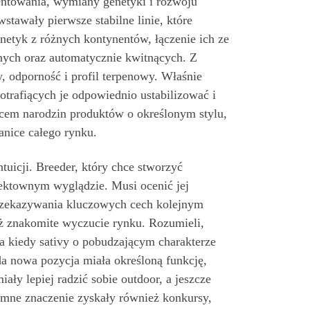
mentowania, wymiany genetyki i rozwoju
tawały pierwsze stabilne linie, które
netyk z różnych kontynentów, łączenie ich ze
nych oraz automatycznie kwitnących. Z
, odporność i profil terpenowy. Właśnie
trafiących je odpowiednio ustabilizować i
cem narodzin produktów o określonym stylu,
anice całego rynku.
uicji. Breeder, który chce stworzyć
efektownym wyglądzie. Musi ocenić jej
o przekazywania kluczowych cech kolejnym
ież znakomite wyczucie rynku. Rozumieli,
a kiedy sativy o pobudzającym charakterze
a nowa pozycja miała określoną funkcję,
ły lepiej radzić sobie outdoor, a jeszcze
mne znaczenie zyskały również konkursy,