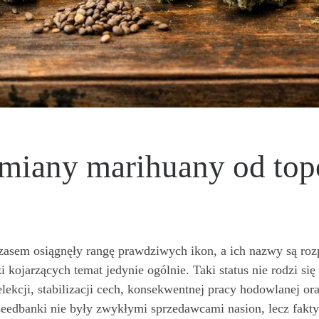
dmiany marihuany od to
czasem osiągnęły rangę prawdziwych ikon, a ich nazwy są ro
zi kojarzących temat jedynie ogólnie. Taki status nie rodzi 
selekcji, stabilizacji cech, konsekwentnej pracy hodowlanej 
e seedbanki nie były zwykłymi sprzedawcami nasion, lecz fak