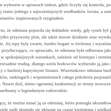
m wyborem w uprawach indoor, gdzie liczyły się kontrola, p
ej status jednego z najważniejszych seedbanków świata, a s
ariantów inspirowanych oryginałem.
m, że odmiana pojawiła się dokładnie wtedy, gdy rynek był
 tylko przyzwoity plon, ale także mocne działanie oraz wys
e. Jej topy były zwarte, bardzo bogate w trichomy i wyraźni
e przytłaczające, co sprawiało, że odmiana była odbierana ja
w spokojniejszych warunkach, zależnie od fenotypu i terminu 
esadnie trudną, dlatego wielu hodowców wybierało ją jako 
cy z bardziej kapryśnymi liniami. Wizerunkowo odmiana bard
ków, rankingach i wspomnieniach całego pokolenia pasjonató
e. Nawet dziś, mimo ogromnej konkurencji ze strony nowocz
marihuany o legendarnym rodowodzie.
cy, że można uznać ją za odmianę, która pomogła ukształto
ele osób skupiało się głównie na czasie kwitnienia i wielko