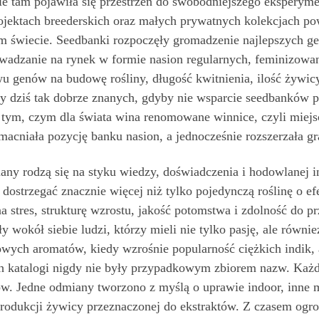
nie tam pojawiła się przestrzeń do swobodniejszego ekspery
jektach breederskich oraz małych prywatnych kolekcjach pows
m świecie. Seedbanki rozpoczęły gromadzenie najlepszych ge
rowadzanie na rynek w formie nasion regularnych, feminizowa
wu genów na budowę rośliny, długość kwitnienia, ilość żywicy
y dziś tak dobrze znanych, gdyby nie wsparcie seedbanków po
tym, czym dla świata wina renomowane winnice, czyli miejs
macniała pozycję banku nasion, a jednocześnie rozszerzała gr
y rodzą się na styku wiedzy, doświadczenia i hodowlanej int
 dostrzegać znacznie więcej niż tylko pojedynczą roślinę o 
 na stres, strukturę wzrostu, jakość potomstwa i zdolność d
y wokół siebie ludzi, którzy mieli nie tylko pasję, ale równ
wych aromatów, kiedy wzrośnie popularność ciężkich indik, 
ch katalogi nigdy nie były przypadkowym zbiorem nazw. Każd
w. Jedne odmiany tworzono z myślą o uprawie indoor, inne mia
odukcji żywicy przeznaczonej do ekstraktów. Z czasem ogro