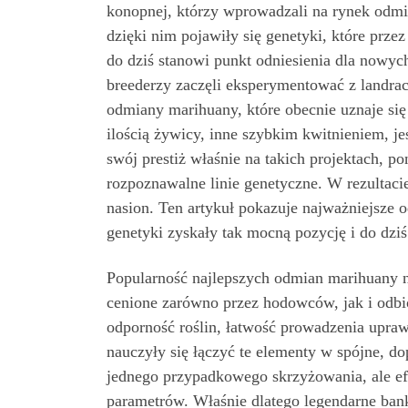
konopnej, którzy wprowadzali na rynek odmi
dzięki nim pojawiły się genetyki, które prz
do dziś stanowi punkt odniesienia dla nowyc
breederzy zaczęli eksperymentować z landrac
odmiany marihuany, które obecnie uznaje si
ilością żywicy, inne szybkim kwitnieniem, 
swój prestiż właśnie na takich projektach, p
rozpoznawalne linie genetyczne. W rezultac
nasion. Ten artykuł pokazuje najważniejsze 
genetyki zyskały tak mocną pozycję i do dziś 
Popularność najlepszych odmian marihuany n
cenione zarówno przez hodowców, jak i odbi
odporność roślin, łatwość prowadzenia upraw
nauczyły się łączyć te elementy w spójne, d
jednego przypadkowego skrzyżowania, ale efe
parametrów. Właśnie dlatego legendarne bank