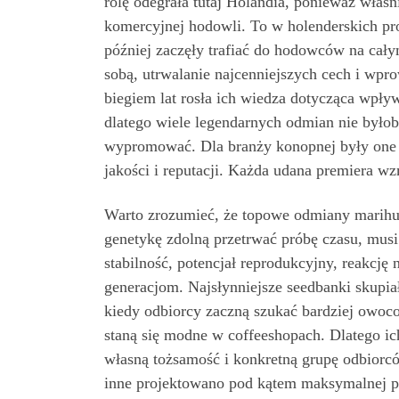
rolę odegrała tutaj Holandia, ponieważ właś
komercyjnej hodowli. To w holenderskich pro
później zaczęły trafiać do hodowców na cały
sobą, utrwalanie najcenniejszych cech i wp
biegiem lat rosła ich wiedza dotycząca wpły
dlatego wiele legendarnych odmian nie byłob
wypromować. Dla branży konopnej były one 
jakości i reputacji. Każda udana premiera wz
Warto zrozumieć, że topowe odmiany marihuan
genetykę zdolną przetrwać próbę czasu, musi
stabilność, potencjał reprodukcyjny, reakcję
generacjom. Najsłynniejsze seedbanki skupiał
kiedy odbiorcy zaczną szukać bardziej owoco
staną się modne w coffeeshopach. Dlatego i
własną tożsamość i konkretną grupę odbiorcó
inne projektowano pod kątem maksymalnej pr