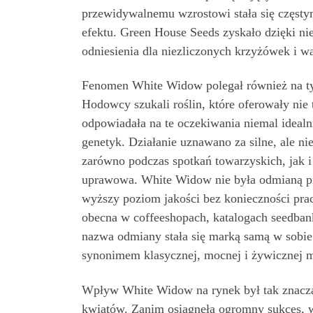
przewidywalnemu wzrostowi stała się częsty
efektu. Green House Seeds zyskało dzięki ni
odniesienia dla niezliczonych krzyżówek i w
Fenomen White Widow polegał również na ty
Hodowcy szukali roślin, które oferowały nie
odpowiadała na te oczekiwania niemal idealni
genetyk. Działanie uznawano za silne, ale ni
zarówno podczas spotkań towarzyskich, jak i 
uprawowa. White Widow nie była odmianą prz
wyższy poziom jakości bez konieczności pra
obecna w coffeeshopach, katalogach seedban
nazwa odmiany stała się marką samą w sobi
synonimem klasycznej, mocnej i żywicznej 
Wpływ White Widow na rynek był tak znaczą
kwiatów. Zanim osiągnęła ogromny sukces, wi