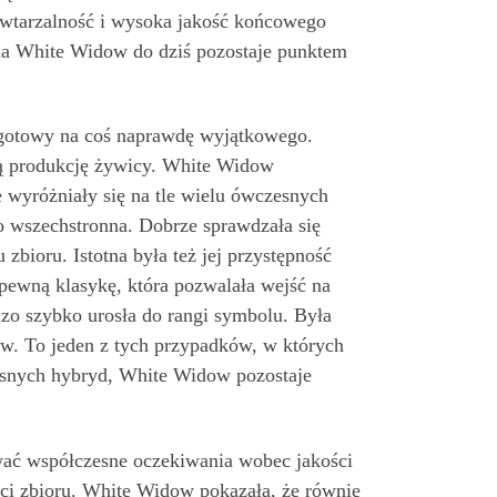
owtarzalność i wysoka jakość końcowego
ama White Widow do dziś pozostaje punktem
 gotowy na coś naprawdę wyjątkowego.
oką produkcję żywicy. White Widow
e wyróżniały się na tle wielu ówczesnych
ko wszechstronna. Dobrze sprawdzała się
zbioru. Istotna była też jej przystępność
pewną klasykę, która pozwalała wejść na
zo szybko urosła do rangi symbolu. Była
w. To jeden z tych przypadków, w których
esnych hybryd, White Widow pozostaje
wać współczesne oczekiwania wobec jakości
ści zbioru. White Widow pokazała, że równie