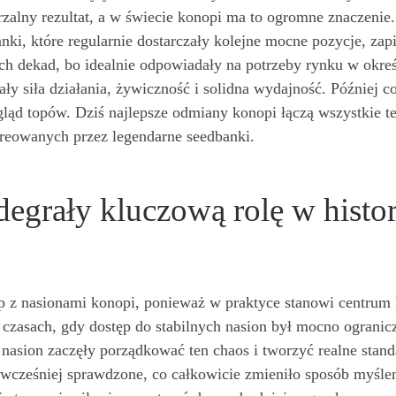
rzalny rezultat, a w świecie konopi ma to ogromne znaczeni
nki, które regularnie dostarczały kolejne mocne pozycje, zapis
ch dekad, bo idealnie odpowiadały na potrzeby rynku w okr
ły siła działania, żywiczność i solidna wydajność. Później 
gląd topów. Dziś najlepsze odmiany konopi łączą wszystkie t
eowanych przez legendarne seedbanki.
degrały kluczową rolę w histo
p z nasionami konopi, ponieważ w praktyce stanowi centrum 
zasach, gdy dostęp do stabilnych nasion był mocno ogranicz
 nasion zaczęły porządkować ten chaos i tworzyć realne stan
 wcześniej sprawdzone, co całkowicie zmieniło sposób myśle