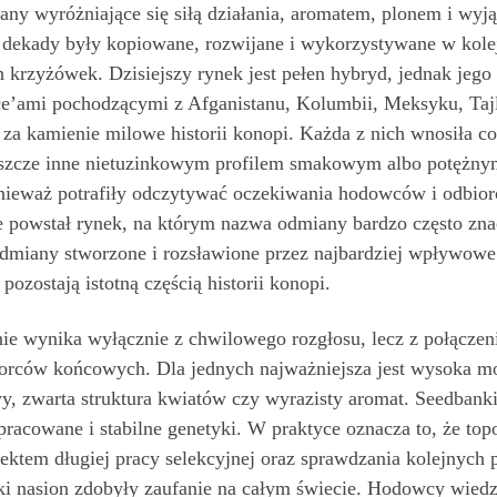
any wyróżniające się siłą działania, aromatem, plonem i w
ez dekady były kopiowane, rozwijane i wykorzystywane w kolej
h krzyżówek. Dzisiejszy rynek jest pełen hybryd, jednak jego
e’ami pochodzącymi z Afganistanu, Kolumbii, Meksyku, Tajla
ę za kamienie milowe historii konopi. Każda z nich wnosiła
jeszcze inne nietuzinkowym profilem smakowym albo potężny
onieważ potrafiły odczytywać oczekiwania hodowców i odbiorcó
ie powstał rynek, na którym nazwa odmiany bardzo często zn
odmiany stworzone i rozsławione przez najbardziej wpływowe 
pozostają istotną częścią historii konopi.
ie wynika wyłącznie z chwilowego rozgłosu, lecz z połączen
orców końcowych. Dla jednych najważniejsza jest wysoka mo
y, zwarta struktura kwiatów czy wyrazisty aromat. Seedbanki
opracowane i stabilne genetyki. W praktyce oznacza to, że t
ktem długiej pracy selekcyjnej oraz sprawdzania kolejnych 
i nasion zdobyły zaufanie na całym świecie. Hodowcy wiedzi