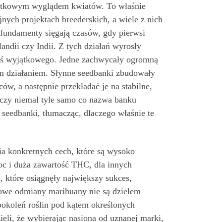
yjątkowym wyglądem kwiatów. To właśnie
nych projektach breederskich, a wiele z nich
 fundamenty sięgają czasów, gdy pierwsi
ndii czy Indii. Z tych działań wyrosły
 coś wyjątkowego. Jedne zachwycały ogromną
m działaniem. Słynne seedbanki zbudowały
w, a następnie przekładać je na stabilne,
aczy niemal tyle samo co nazwa banku
seedbanki, tłumacząc, dlaczego właśnie te
ia konkretnych cech, które są wysoko
c i duża zawartość THC, dla innych
, które osiągnęły największy sukces,
opowe odmiany marihuany nie są dziełem
pokoleń roślin pod kątem określonych
eli, że wybierając nasiona od uznanej marki,