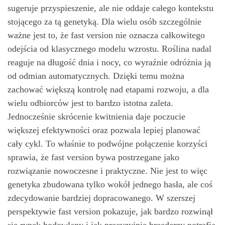
sugeruje przyspieszenie, ale nie oddaje całego kontekstu
stojącego za tą genetyką. Dla wielu osób szczególnie
ważne jest to, że fast version nie oznacza całkowitego
odejścia od klasycznego modelu wzrostu. Roślina nadal
reaguje na długość dnia i nocy, co wyraźnie odróżnia ją
od odmian automatycznych. Dzięki temu można
zachować większą kontrolę nad etapami rozwoju, a dla
wielu odbiorców jest to bardzo istotna zaleta.
Jednocześnie skrócenie kwitnienia daje poczucie
większej efektywności oraz pozwala lepiej planować
cały cykl. To właśnie to podwójne połączenie korzyści
sprawia, że fast version bywa postrzegane jako
rozwiązanie nowoczesne i praktyczne. Nie jest to więc
genetyka zbudowana tylko wokół jednego hasła, ale coś
zdecydowanie bardziej dopracowanego. W szerszej
perspektywie fast version pokazuje, jak bardzo rozwinął
się rynek hodowlany i jak precyzyjnie breederzy potrafią