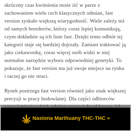
skrócony czas kwitnienia może iść w parze z
zachowaniem wielu cech klasycznych odmian, fast
version zyskało większą wiarygodność. Wiele zależy też
od samych breederów, którzy coraz lepiej komunikują,
czym dokładnie są ich linie fast. Dzięki temu odbiór tej
kategorii staje się bardziej dojrzały. Zamiast traktować ją
jako ciekawostkę, coraz więcej osób widzi w niej
normalne narzędzie wyboru odpowiedniej genetyki. To
pokazuje, że fast version ma już swoje miejsce na rynku
i raczej go nie straci.
Rynek postrzega fast version również jako znak większej
precyzji w pracy hodowlanej. Dla części odbiorców
samo istnienie takich odmian stanowi dowód na to, jak
daleko zaszły możliwości selekcji i stabilizacji
Nasiona Marihuany THC-THC »
konkretnych cech. To ważne, ponieważ pokazuje, że
genetyka cannabis nie rozwija się wyłącznie w kierunku