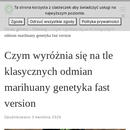
Ta strona korzysta z ciasteczek aby świadczyć usługi na
Przejdź do treści
najwyższym poziomie.
Me
Zgoda
Odrzuć wszystkie zgody
Polityka prywatności
Strona główna
»
Odmiany
»
Czym wyróżnia się na tle klasycznych
odmian marihuany genetyka fast version
Czym wyróżnia się na tle
klasycznych odmian
marihuany genetyka fast
version
Opublikowano
3 kwietnia 2026