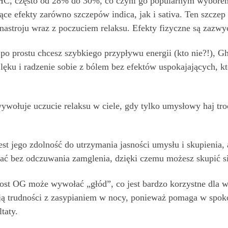
HC, często od 28% do 30%, co czyni go popularnym wybor
e efekty zarówno szczepów indica, jak i sativa. Ten szczep 
stroju wraz z poczuciem relaksu. Efekty fizyczne są zazwyc
y po prostu chcesz szybkiego przypływu energii (kto nie?!)
 lęku i radzenie sobie z bólem bez efektów uspokajających, k
ołuje uczucie relaksu w ciele, gdy tylko umysłowy haj troc
 jego zdolność do utrzymania jasności umysłu i skupienia, 
sować bez odczuwania zamglenia, dzięki czemu możesz skupić 
ost OG może wywołać „głód”, co jest bardzo korzystne dla w
ą trudności z zasypianiem w nocy, ponieważ pomaga w spok
taty.