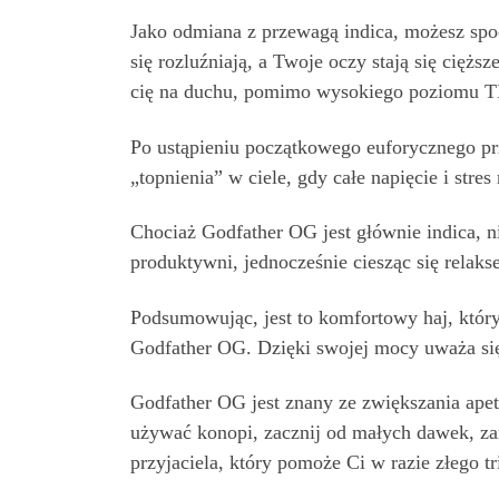
Jako odmiana z przewagą indica, możesz spod
się rozluźniają, a Twoje oczy stają się cięższ
cię na duchu, pomimo wysokiego poziomu 
Po ustąpieniu początkowego euforycznego pr
„topnienia” w ciele, gdy całe napięcie i stre
Chociaż Godfather OG jest głównie indica, n
produktywni, jednocześnie ciesząc się relaks
Podsumowując, jest to komfortowy haj, który
Godfather OG. Dzięki swojej mocy uważa się 
Godfather OG jest znany ze zwiększania apet
używać konopi, zacznij od małych dawek, zami
przyjaciela, który pomoże Ci w razie złego tr