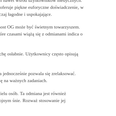
em nawet wśród użytkowników medycznych.
oferuje piękne euforyczne doświadczenie, w
zaj łagodne i uspokajające.
, Ghost OG może być świetnym towarzyszem.
tóre czasami wiążą się z odmianami indica o
hę osłabnie. Użytkownicy często opisują
a jednocześnie pozwala się zrelaksować.
się na ważnych zadaniach.
ielu osób. Ta odmiana jest również
ojnym śnie. Rozważ stosowanie jej