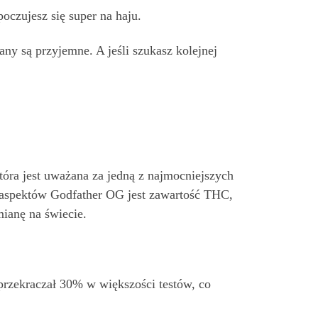
poczujesz się super na haju.
ny są przyjemne. A jeśli szukasz kolejnej
óra jest uważana za jedną z najmocniejszych
 aspektów Godfather OG jest zawartość THC,
ianę na świecie.
przekraczał 30% w większości testów, co