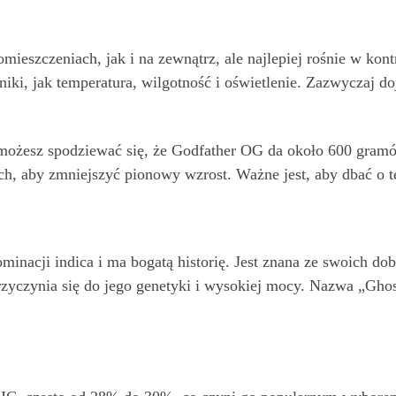
ieszczeniach, jak i na zewnątrz, ale najlepiej rośnie w k
iki, jak temperatura, wilgotność i oświetlenie. Zazwyczaj d
 możesz spodziewać się, że Godfather OG da około 600 gram
, aby zmniejszyć pionowy wzrost. Ważne jest, aby dbać o tę r
ominacji indica i ma bogatą historię. Jest znana ze swoich 
zyczynia się do jego genetyki i wysokiej mocy. Nazwa „Gho