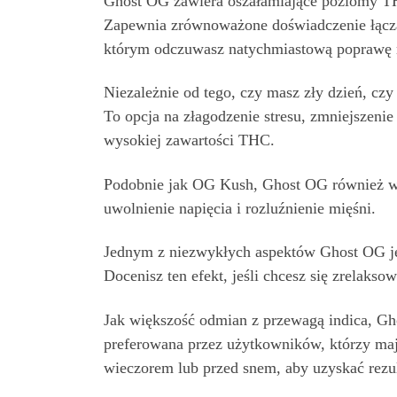
Ghost OG zawiera oszałamiające poziomy T
Zapewnia zrównoważone doświadczenie łącząc
którym odczuwasz natychmiastową poprawę na
Niezależnie od tego, czy masz zły dzień, cz
To opcja na złagodzenie stresu, zmniejszenie
wysokiej zawartości THC.
Podobnie jak OG Kush, Ghost OG również wyw
uwolnienie napięcia i rozluźnienie mięśni.
Jednym z niezwykłych aspektów Ghost OG jest
Docenisz ten efekt, jeśli chcesz się zrelak
Jak większość odmian z przewagą indica, Gh
preferowana przez użytkowników, którzy maj
wieczorem lub przed snem, aby uzyskać rezul