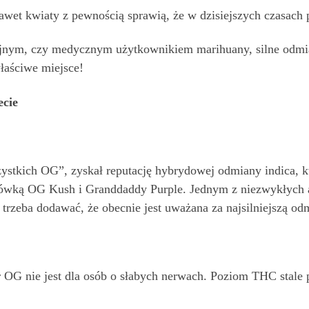
 nawet kwiaty z pewnością sprawią, że w dzisiejszych czasach 
cyjnym, czy medycznym użytkownikiem marihuany, silne odmia
właściwe miejsce!
ecie
stkich OG”, zyskał reputację hybrydowej odmiany indica, kt
yżówką OG Kush i Granddaddy Purple. Jednym z niezwykłych
rzeba dodawać, że obecnie jest uważana za najsilniejszą odm
 OG nie jest dla osób o słabych nerwach. Poziom THC stale 