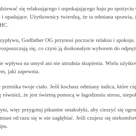
ziewać się relaksującego i uspokajającego haju po spożyciu
e i opadające. Użytkownicy twierdzą, że ta odmiana sprawia, że
THC.
zypływu, Godfather OG przynosi poczucie relaksu i spokoju.
s rozpuszczają się, co czyni ją doskonałym wyborem do odpręże
ie wpływa na umysł ani nie utrudnia skupienia. Wielu użytko
em, jaki zapewnia.
 przenika twoje ciało. Jeśli kochasz odmiany indica, które 
również, że jest świetną pomocą w łagodzeniu stresu, niepok
ytu, więc przygotuj pikantne smakołyki, aby cieszyć się ogr
ast od razu się w nie zagłębiać. Jeśli czujesz się niekomfor
ipu.