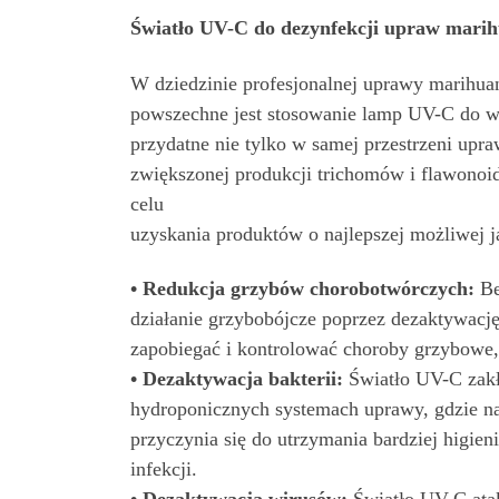
Światło UV-C do dezynfekcji upraw mari
W dziedzinie profesjonalnej uprawy marihuan
powszechne jest stosowanie lamp UV-C do w
przydatne nie tylko w samej przestrzeni upr
zwiększonej produkcji trichomów i flawonoi
celu
uzyskania produktów o najlepszej możliwej j
• Redukcja grzybów chorobotwórczych:
Be
działanie grzybobójcze poprzez dezaktywac
zapobiegać i kontrolować choroby grzybowe,
• Dezaktywacja bakterii:
Światło UV-C zakłó
hydroponicznych systemach uprawy, gdzie n
przyczynia się do utrzymania bardziej higie
infekcji.