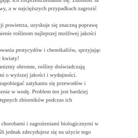
jąc ich rozprzestrzenianiu się. Zdolność ta
wy, a w najcięższych przypadkach zagrozić
i powietrza, uzyskuje się znaczną poprawę
enie roślinom najlepszej możliwej jakości
owania pestycydów i chemikaliów, sprzyjając
 kwiaty!
nizmy obronne, rośliny doświadczają
mi o wyższej jakości i wydajności.
zapobiegać zatykaniu się przewodów i
nie w wodę. Problem ten jest bardziej
stępnych zbiorników podczas ich
a chorobami i zagrożeniami biologicznymi w
i jednak zdecydujesz się na użycie tego