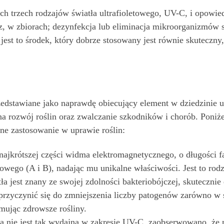
ych trzech rodzajów światła ultrafioletowego, UV-C, i opowi
z, w zbiorach; dezynfekcja lub eliminacja mikroorganizmów sz
, jest to środek, który dobrze stosowany jest równie skuteczn
rzedstawiane jako naprawdę obiecujący element w dziedzinie 
a rozwój roślin oraz zwalczanie szkodników i chorób. Poniże
ne zastosowanie w uprawie roślin:
najkrótszej części widma elektromagnetycznego, o długości f
etowego (A i B), nadając mu unikalne właściwości. Jest to rod
ła jest znany ze swojej zdolności bakteriobójczej, skuteczni
e przyczynić się do zmniejszenia liczby patogenów zarówno w 
mując zdrowsze rośliny.
a nie jest tak wydajna w zakresie UV-C, zaobserwowano, ż