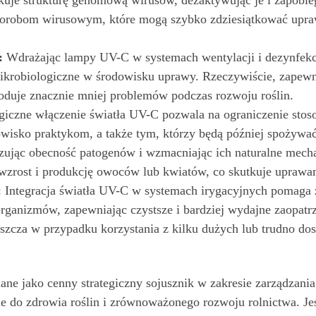
uje strukturę genomową wirusów, dezaktywując je i zapobiega
chorobom wirusowym, które mogą szybko zdziesiątkować upra
:
Wdrażając lampy UV-C w systemach wentylacji i dezynfekcj
mikrobiologiczne w środowisku uprawy. Rzeczywiście, zapewni
oduje znacznie mniej problemów podczas rozwoju roślin.
giczne włączenie światła UV-C pozwala na ograniczenie stos
isko praktykom, a także tym, którzy będą później spożywać
ując obecność patogenów i wzmacniając ich naturalne mecha
a wzrost i produkcję owoców lub kwiatów, co skutkuje uprawa
:
Integracja światła UV-C w systemach irygacyjnych pomaga 
ganizmów, zapewniając czystsze i bardziej wydajne zaopatrze
zcza w przypadku korzystania z kilku dużych lub trudno do
ne jako cenny strategiczny sojusznik w zakresie zarządzani
 do zdrowia roślin i zrównoważonego rozwoju rolnictwa. Jeśl