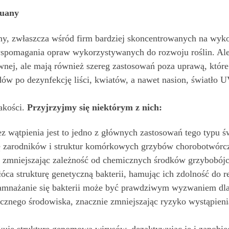
huany
y, zwłaszcza wśród firm bardziej skoncentrowanych na wykor
spomagania opraw wykorzystywanych do rozwoju roślin. Ale,
awnej, ale mają również szereg zastosowań poza uprawą, któ
dów po dezynfekcję liści, kwiatów, a nawet nasion, światło
akości.
Przyjrzyjmy się niektórym z nich:
z wątpienia jest to jedno z głównych zastosowań tego typu ś
ję zarodników i struktur komórkowych grzybów chorobotwór
 zmniejszając zależność od chemicznych środków grzybobój
ca strukturę genetyczną bakterii, hamując ich zdolność do 
amnażanie się bakterii może być prawdziwym wyzwaniem dla
nicznego środowiska, znacznie zmniejszając ryzyko wystąpie