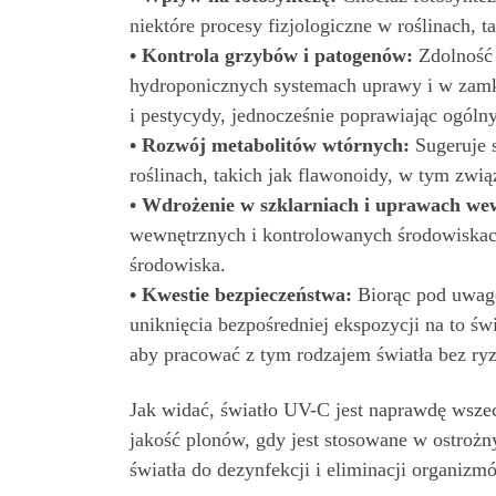
niektóre procesy fizjologiczne w roślinach, 
• Kontrola grzybów i patogenów:
Zdolność 
hydroponicznych systemach uprawy i w zamkn
i pestycydy, jednocześnie poprawiając ogólny
• Rozwój metabolitów wtórnych:
Sugeruje 
roślinach, takich jak flawonoidy, w tym zwią
• Wdrożenie w szklarniach i uprawach we
wewnętrznych i kontrolowanych środowiskach
środowiska.
• Kwestie bezpieczeństwa:
Biorąc pod uwagę
uniknięcia bezpośredniej ekspozycji na to św
aby pracować z tym rodzajem światła bez ryz
Jak widać, światło UV-C jest naprawdę wsze
jakość plonów, gdy jest stosowane w ostrożn
światła do dezynfekcji i eliminacji organizm