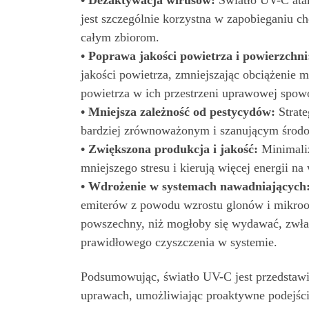
• Dezaktywacja wirusów:
Światło UV-C atak
jest szczególnie korzystna w zapobieganiu 
całym zbiorom.
• Poprawa jakości powietrza i powierzchni
jakości powietrza, zmniejszając obciążenie 
powietrza w ich przestrzeni uprawowej spow
• Mniejsza zależność od pestycydów:
Strate
bardziej zrównoważonym i szanującym środow
• Zwiększona produkcja i jakość:
Minimaliz
mniejszego stresu i kierują więcej energii n
• Wdrożenie w systemach nawadniających
emiterów z powodu wzrostu glonów i mikroor
powszechny, niż mogłoby się wydawać, zwłas
prawidłowego czyszczenia w systemie.
Podsumowując, światło UV-C jest przedstawia
uprawach, umożliwiając proaktywne podejście