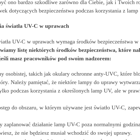
być ono bardzo szkodliwe zarówno dla Ciebie, jak i Twoich ro
wek dotyczących bezpieczeństwa podczas korzystania z lamp
nia światła UV-C w uprawach
wiatła UV-C w uprawach wymaga środków bezpieczeństwa w ce
wiamy listę niektórych środków bezpieczeństwa, które nale
 jeśli masz pracowników pod swoim nadzorem:
osobistej, takich jak okulary ochronne anty-UVC, które blo
óry. Należy pamiętać, że niektóre lampy do uprawy wytwarzają
e tylko podczas korzystania z określonych lamp UV, ale w pra
stęp do obszaru, w którym używane jest światło UV-C, zapew
by zaplanować działanie lamp UV-C poza normalnymi godzina
iesz, że nie będziesz musiał wchodzić do swojej uprawy.