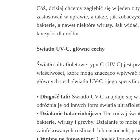
Cóż, dzisiaj chcemy zagłębić się w jeden z t
zastosowań w uprawie, a także, jak zobaczys
bakterie, a nawet niektóre wirusy. Jak widać
korzyści dla roślin.
Światło UV-C, główne cechy
Światło ultrafioletowe typu C (UV-C) jest p
właściwości, które mogą znacząco wpływać n
głównych cech światła UV-C i jego specyficz
• Długość fali:
Światło UV-C znajduje się w 
odróżnia je od innych form światła ultrafiol
• Działanie bakteriobójcze:
Ten rodzaj świat
bakterie, wirusy i grzyby. Działanie to moż
zainfekowanych roślinach lub nasionach, pro
• Wpływ na fotosyntezę:
Chociaż fotosyntez