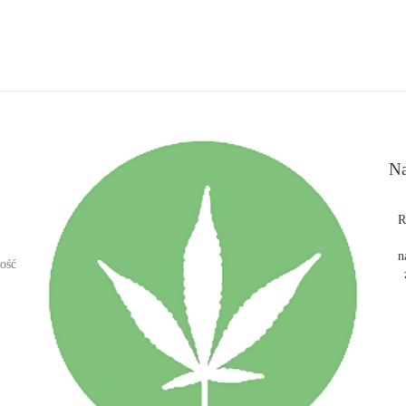
Na
R
n
ość