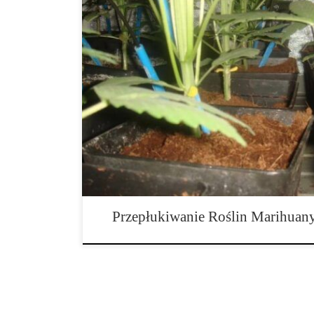
Marihuana jest jedną z niewielu roślin na świecie, obo
liczbę terpenów. Po zmieszaniu, terpeny te generują n
pieszczą kubki smakowe niczym cukierki. Aby uzyskać t
pąkami najlepszej jakości, należy upewnić się, że roś
Przepłukiwanie Roślin Marihuan