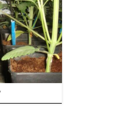
k winorośli, która zawiera dużą
owe smaki i zapachy, które
en rodzaj smaku i cieszyć się
liny są wolne od składników […]
y