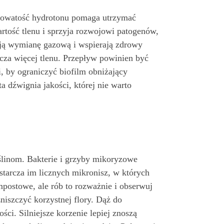
Porowatość hydrotonu pomaga utrzymać
artość tlenu i sprzyja rozwojowi patogenów,
ają wymianę gazową i wspierają zdrowy
cza więcej tlenu. Przepływ powinien być
i, by ograniczyć biofilm obniżający
a dźwignia jakości, której nie warto
ślinom. Bakterie i grzyby mikoryzowe
tarcza im licznych mikronisz, w których
postowe, ale rób to rozważnie i obserwuj
iszczyć korzystnej flory. Dąż do
ci. Silniejsze korzenie lepiej znoszą