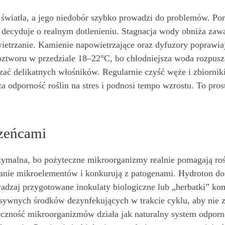
ie światła, a jego niedobór szybko prowadzi do problemów. 
u decyduje o realnym dotlenieniu. Stagnacja wody obniża zaw
wietrzanie. Kamienie napowietrzające oraz dyfuzory poprawi
oztworu w przedziale 18–22°C, bo chłodniejsza woda rozpusz
dzać delikatnych włośników. Regularnie czyść węże i zbiornik
a odporność roślin na stres i podnosi tempo wzrostu. To prost
zeńcami
tymalna, bo pożyteczne mikroorganizmy realnie pomagają ro
anie mikroelementów i konkurują z patogenami. Hydroton dos
adzaj przygotowane inokulaty biologiczne lub „herbatki” kom
ywnych środków dezynfekujących w trakcie cyklu, aby nie zn
eczność mikroorganizmów działa jak naturalny system odpornoś