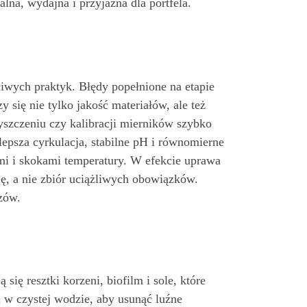
na, wydajna i przyjazna dla portfela.
iwych praktyk. Błędy popełnione na etapie
 się nie tylko jakość materiałów, ale też
yszczeniu czy kalibracji mierników szybko
 lepsza cyrkulacja, stabilne pH i równomierne
ami i skokami temperatury. W efekcie uprawa
ję, a nie zbiór uciążliwych obowiązków.
zów.
ę resztki korzeni, biofilm i sole, które
 w czystej wodzie, aby usunąć luźne