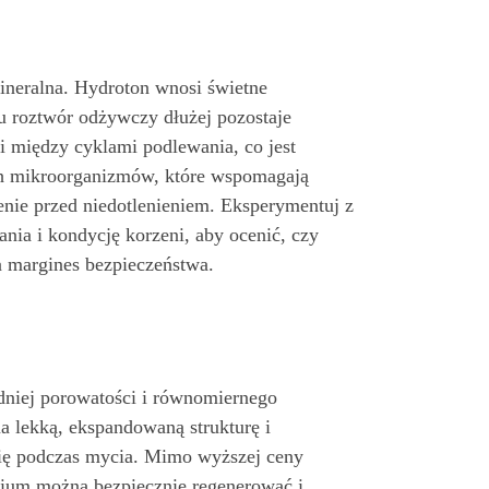
ineralna. Hydroton wnosi świetne
mu roztwór odżywczy dłużej pozostaje
ci między cyklami podlewania, co jest
ch mikroorganizmów, które wspomagają
zenie przed niedotlenieniem. Eksperymentuj z
nia i kondycję korzeni, aby ocenić, czy
 margines bezpieczeństwa.
edniej porowatości i równomiernego
a lekką, ekspandowaną strukturę i
 się podczas mycia. Mimo wyższej ceny
edium można bezpiecznie regenerować i