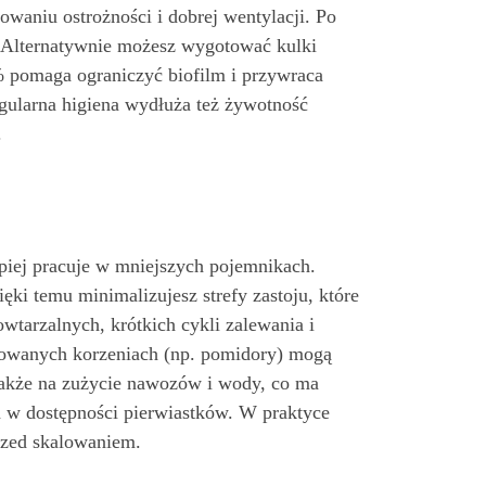
owaniu ostrożności i dobrej wentylacji. Po
 Alternatywnie możesz wygotować kulki
% pomaga ograniczyć biofilm i przywraca
egularna higiena wydłuża też żywotność
.
piej pracuje w mniejszych pojemnikach.
ki temu minimalizujesz strefy zastoju, które
wtarzalnych, krótkich cykli zalewania i
budowanych korzeniach (np. pomidory) mogą
akże na zużycie nawozów i wody, co ma
ań w dostępności pierwiastków. W praktyce
przed skalowaniem.