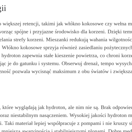
ii
większej retencji, takimi jak włókno kokosowe czy wełna m
worząc spójne i przyjazne środowisko dla korzeni. Dzięki te
elania strefy korzeni. Mieszanki redukują wahania wilgotnoś
h. Włókno kokosowe sprzyja również zasiedlaniu pożyteczny
 hydroton zapewnia stałe kieszenie powietrza, co chroni kor
jąc je do gatunku i systemu. Obserwuj drenaż, tempo wysycha
czność pozwala wycisnąć maksimum z obu światów i zwiększa
h, które wyglądają jak hydroton, ale nim nie są. Brak odpowi
oraz niestabilnym nasączeniem. Wysokiej jakości hydroton m
ji. Taki materiał lepiej współpracuje z pompami i nie kruszy
, mniejszą awaryjnością i stabilniejszymi plonami. Dobre m