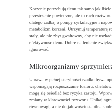
Korzenie potrzebują tlenu tak samo jak liśc
przestrzenie powietrzne, ale to ruch roztwor
dlatego zadbaj o pompy cyrkulacyjne i napo
metabolizm korzeni. Utrzymuj temperaturę r
stały, ale nie zbyt gwałtowny, aby nie uszka
efektywność tlenu. Dobre natlenienie zwiększ
ignorować.
Mikroorganizmy sprzymier
Uprawa w pełnej sterylności rzadko bywa op
wspomagają rozpuszczanie fosforu, chelatow
mogą się osiedlać bez ryzyka zastoju. Wprow
zmiany w klarowności roztworu. Unikaj agres
równowagi, a nie do jałowości: stabilna społ