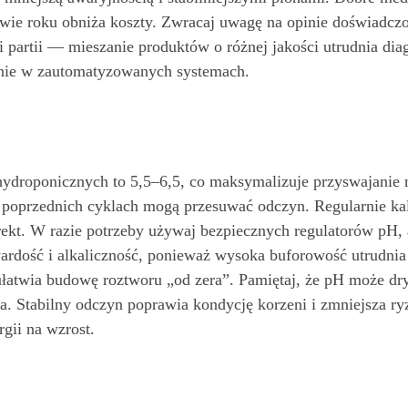
wie roku obniża koszty. Zwracaj uwagę na opinie doświadczo
ci partii — mieszanie produktów o różnej jakości utrudnia di
nie w zautomatyzowanych systemach.
ydroponicznych to 5,5–6,5, co maksymalizuje przyswajanie 
po poprzednich cyklach mogą przesuwać odczyn. Regularnie ka
rekt. W razie potrzeby używaj bezpiecznych regulatorów pH,
wardość i alkaliczność, ponieważ wysoka buforowość utrudni
 ułatwia budowę roztworu „od zera”. Pamiętaj, że pH może d
lna. Stabilny odczyn poprawia kondycję korzeni i zmniejsza 
rgii na wzrost.