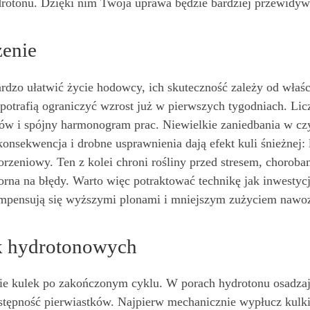
otonu. Dzięki nim Twoja uprawa będzie bardziej przewidywal
zenie
dzo ułatwić życie hodowcy, ich skuteczność zależy od właśc
otrafią ograniczyć wzrost już w pierwszych tygodniach. Liczy
rów i spójny harmonogram prac. Niewielkie zaniedbania w cz
 konsekwencja i drobne usprawnienia dają efekt kuli śnieżnej:
orzeniowy. Ten z kolei chroni rośliny przed stresem, chorob
orna na błędy. Warto więc potraktować technikę jak inwestyc
ompensują się wyższymi plonami i mniejszym zużyciem nawo
k hydrotonowych
e kulek po zakończonym cyklu. W porach hydrotonu osadzają si
stępność pierwiastków. Najpierw mechanicznie wypłucz kulki