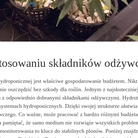
stosowaniu składników odżyw
droponicznej jest właściwe gospodarowanie budżetem. Nikt 
nie oszczędzić bez szkody dla roślin. Jednym z najskuteczni
 z odpowiednio dobranymi składnikami odżywczymi. Hydroton
systemach hydroponicznych. Dzięki swojej strukturze ułatwia
wczego. Co ważne, może pracować z bardzo różnymi budżeta
ba pamiętać, że samo medium nie rozwiąże wszystkich proble
 monitorowania to klucz do stabilnych plonów. Poniżej znajd