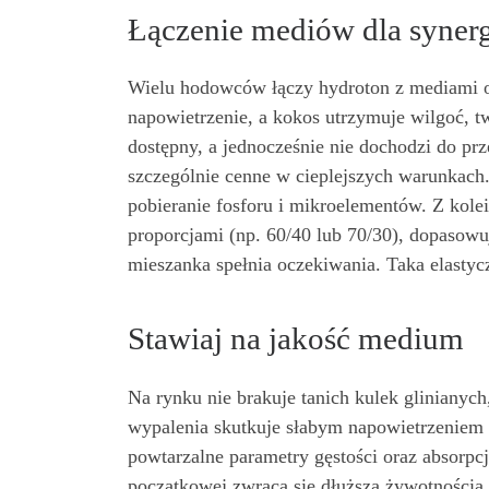
Łączenie mediów dla synerg
Wielu hodowców łączy hydroton z mediami o 
napowietrzenie, a kokos utrzymuje wilgoć, t
dostępny, a jednocześnie nie dochodzi do prz
szczególnie cenne w cieplejszych warunkac
pobieranie fosforu i mikroelementów. Z kolei
proporcjami (np. 60/40 lub 70/30), dopasowu
mieszanka spełnia oczekiwania. Taka elasty
Stawiaj na jakość medium
Na rynku nie brakuje tanich kulek glinianyc
wypalenia skutkuje słabym napowietrzeniem 
powtarzalne parametry gęstości oraz absorpc
początkowej zwraca się dłuższą żywotnością