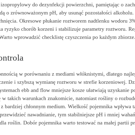
 izopropylowy do dezynfekcji powierzchni, pamiętając o zach
odą o zrównoważonym pH, aby usunąć pozostałości alkoholu.
schnięcia. Okresowe płukanie roztworem nadtlenku wodoru 3
 ryzyko chorób korzeni i stabilizuje parametry roztworu. R
 Warto wprowadzić checklistę czyszczenia po każdym zbiorze
ontrola
łonnością w porównaniu z mediami włóknistymi, dlatego najle
zenie i szybszą wymianę roztworu w strefie korzeniowej. Dzię
ystemach ebb and flow mniejsze kosze ułatwiają uzyskanie po
 się w takich warunkach znakomicie, natomiast rośliny o roz
z bardziej chłonnym medium. Wielkość pojemnika wpływa t
j przewidzieć nawadnianie, tym stabilniejsze pH i mniej wah
dla roślin. Dobór pojemnika warto testować na małej partii 