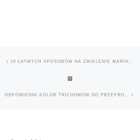
Nawigacja wpisu
Poprzedni wpis
10 ŁATWYCH SPOSOBÓW NA ZMIELENIE MARIHUANY BEZ MŁYNKA
POWRÓT DO LISTY POS
Na
ODPOWIEDNI KOLOR TRICHOMÓW DO PRZEPROWADZENIA ZBIORÓW