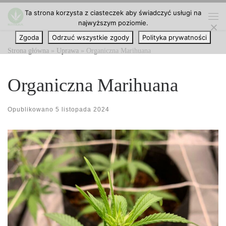
Ta strona korzysta z ciasteczek aby świadczyć usługi na
Przejdź do treści
najwyższym poziomie.
Me
Zgoda
Odrzuć wszystkie zgody
Polityka prywatności
Strona główna
»
Uprawa
»
Organiczna Marihuana
Organiczna Marihuana
Opublikowano
5 listopada 2024