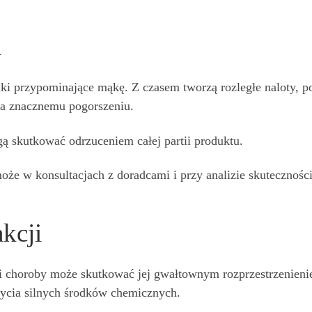
i
mki przypominające mąkę. Z czasem tworzą rozległe naloty, po
ega znacznemu pogorszeniu.
 skutkować odrzuceniem całej partii produktu.
że w konsultacjach z doradcami i przy analizie skutecznośc
kcji
i choroby może skutkować jej gwałtownym rozprzestrzenieni
użycia silnych środków chemicznych.