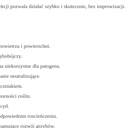
cji pozwala działać szybko i skutecznie, bez improwizacji.
owietrza i powierzchni.
zybobójczy.
a niekorzystne dla patogenu.
nie neutralizujące.
ączniakiem.
orności roślin.
icyd.
odpowiednim rozcieńczeniu.
hamujące rozwój grzybów.