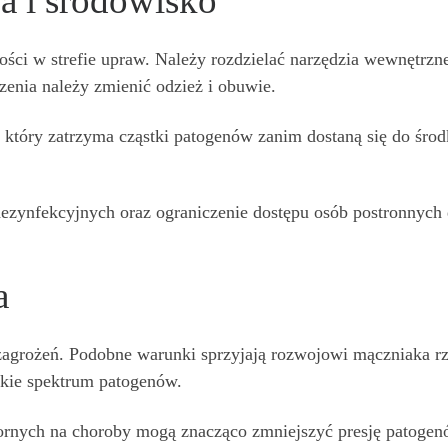
a i środowisko
ści w strefie upraw. Należy rozdzielać narzędzia wewnętrzn
enia należy zmienić odzież i obuwie.
, który zatrzyma cząstki patogenów zanim dostaną się do środ
ezynfekcyjnych oraz ograniczenie dostępu osób postronnych 
a
zagrożeń. Podobne warunki sprzyjają rozwojowi mączniaka r
okie spektrum patogenów.
ornych na choroby mogą znacząco zmniejszyć presję patogen