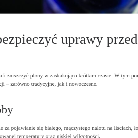
abezpieczyć uprawy prze
afi zniszczyć plony w zaskakująco krótkim czasie. W tym po
cji – zarówno tradycyjne, jak i nowoczesne.
oby
 za pojawianie się białego, mączystego nalotu na liściach, ło
wanej temperatury oraz niskiej wilgotności.