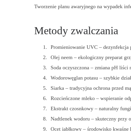
Tworzenie planu awaryjnego na wypadek infek
Metody zwalczania
Promieniowanie UVC – dezynfekcja p
Olej neem – ekologiczny preparat gr
Soda oczyszczona – zmiana pH liści n
Wodorowęglan potasu – szybkie działa
Siarka – tradycyjna ochrona przed m
Rozcieńczone mleko – wspieranie odp
Ekstrakt czosnkowy – naturalny fung
Nadtlenek wodoru – skuteczny przy 
Ocet jabłkowy – środowisko kwaśne 