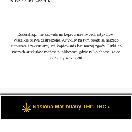
Nasze Zastrzeżenia:
Ruderalis.pl nie zezwala na kopiowanie swoich artykułów.
Wszelkie prawa zastrzeżone. Artykuły na tym blogu są naszego
autorstwa i zakazujemy ich kopiowania bez naszej zgody. Linki do
naszych artykułów możesz publikować, gdzie tylko chcesz, za co
będziemy wdzięczni.
© 2026
Ruderalis.pl
– Wszelkie prawa zastrzeżone
- Blog o
marihuanie THC i konopi CBD, wszystko na temat uprawy
Nasiona Marihuany THC-THC »
cannabis i nie tylko.