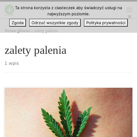
Ta strona korzysta z ciasteczek aby świadczyć usługi na
Przejdź do treści
najwyższym poziomie.
Me
Zgoda
Odrzuć wszystkie zgody
Polityka prywatności
Strona główna
»
zalety palenia
zalety palenia
1 wpis
Co się dzieje w Twoim ciele, gdy palisz marihuanę każdego dnia?
Marihuana to roślina, która, jak wszyscy wiemy, może być
wykorzystywana zarówno do celów medycznych, jak i
rekreacyjnych, lub do obu tych celów. I choć ta magiczna roślina
może dawać określony efekt, używanie konopi indyjskich nadal