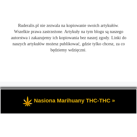
Ruderalis.pl nie zezwala na kopiowanie swoich artykułów.
Wszelkie prawa zastrzeżone. Artykuły na tym blogu są naszego
autorstwa i zakazujemy ich kopiowania bez naszej zgody. Linki do
naszych artykułów możesz publikować, gdzie tylko chcesz, za co
będziemy wdzięczni.
© 2026
Ruderalis.pl
– Wszelkie prawa zastrzeżone
- Blog o
marihuanie THC i konopi CBD, wszystko na temat uprawy
Nasiona Marihuany THC-THC »
cannabis i nie tylko.