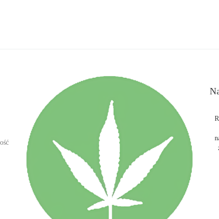
Na
R
n
ość