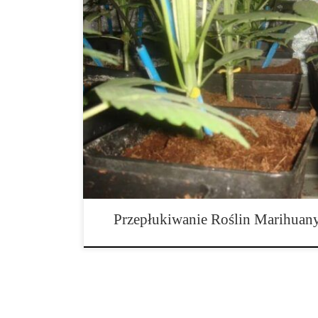
Marihuana jest jedną z niewielu roślin na świecie, obo
liczbę terpenów. Po zmieszaniu, terpeny te generują n
pieszczą kubki smakowe niczym cukierki. Aby uzyskać t
pąkami najlepszej jakości, należy upewnić się, że roś
Przepłukiwanie Roślin Marihuan