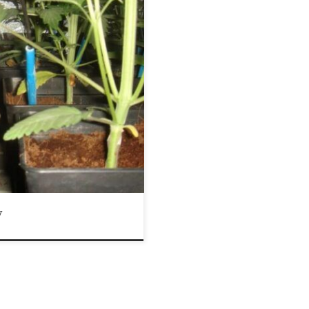
k winorośli, która zawiera dużą
owe smaki i zapachy, które
en rodzaj smaku i cieszyć się
liny są wolne od składników […]
y