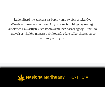
Ruderalis.pl nie zezwala na kopiowanie swoich artykułów.
Wszelkie prawa zastrzeżone. Artykuły na tym blogu są naszego
autorstwa i zakazujemy ich kopiowania bez naszej zgody. Linki do
naszych artykułów możesz publikować, gdzie tylko chcesz, za co
będziemy wdzięczni.
© 2026
Ruderalis.pl
– Wszelkie prawa zastrzeżone
- Blog o
marihuanie THC i konopi CBD, wszystko na temat uprawy
Nasiona Marihuany THC-THC »
cannabis i nie tylko.