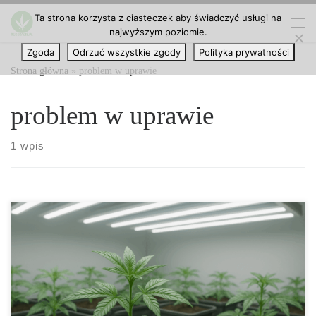
Ta strona korzysta z ciasteczek aby świadczyć usługi na
Przejdź do treści
najwyższym poziomie.
Me
Zgoda
Odrzuć wszystkie zgody
Polityka prywatności
Strona główna
»
problem w uprawie
problem w uprawie
1 wpis
Wprowadzenie: zajrzyj pod powierzchnię podłoża To, czego nie
widać, decyduje o wszystkim. Kondycja strefy korzeniowej
wpływa na szybkość wzrostu, odporność na stres i jakość plonów.
Gdy ignorujemy to, co dzieje się pod ziemią, problemy pojawiają
się po cichu: roślina nad ziemią bywa jeszcze jędrna, a korzenie