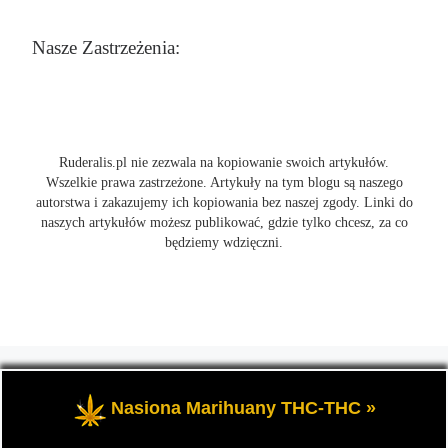
Nasze Zastrzeżenia:
Ruderalis.pl nie zezwala na kopiowanie swoich artykułów.
Wszelkie prawa zastrzeżone. Artykuły na tym blogu są naszego
autorstwa i zakazujemy ich kopiowania bez naszej zgody. Linki do
naszych artykułów możesz publikować, gdzie tylko chcesz, za co
będziemy wdzięczni.
© 2026
Ruderalis.pl
– Wszelkie prawa zastrzeżone
- Blog o
marihuanie THC i konopi CBD, wszystko na temat uprawy
Nasiona Marihuany THC-THC »
cannabis i nie tylko.