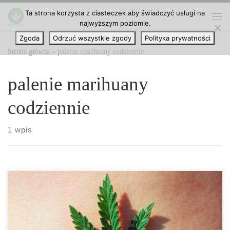
Ta strona korzysta z ciasteczek aby świadczyć usługi na
Przejdź do treści
najwyższym poziomie.
Me
Zgoda
Odrzuć wszystkie zgody
Polityka prywatności
Strona główna
»
palenie marihuany codziennie
palenie marihuany
codziennie
1 wpis
Co się dzieje w Twoim ciele, gdy palisz marihuanę każdego dnia?
Marihuana to roślina, która, jak wszyscy wiemy, może być