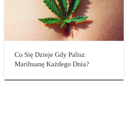
wykorzystywana zarówno do celów medycznych, jak i
rekreacyjnych, lub do obu tych celów. I choć ta magiczna roślina
może dawać określony efekt, używanie konopi indyjskich nadal
zawsze różni się w […]
Co Się Dzieje Gdy Palisz
Marihuanę Każdego Dnia?