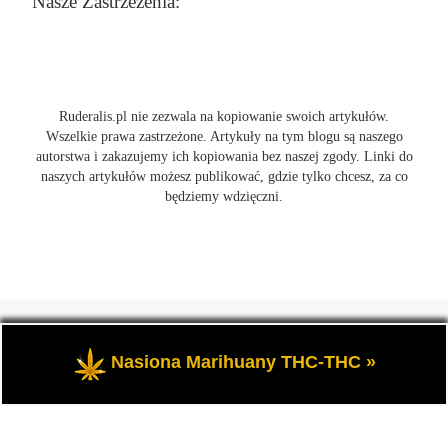
Nasze Zastrzeżenia:
Ruderalis.pl nie zezwala na kopiowanie swoich artykułów.
Wszelkie prawa zastrzeżone. Artykuły na tym blogu są naszego
autorstwa i zakazujemy ich kopiowania bez naszej zgody. Linki do
naszych artykułów możesz publikować, gdzie tylko chcesz, za co
będziemy wdzięczni.
© 2026
Ruderalis.pl
– Wszelkie prawa zastrzeżone
- Blog o
marihuanie THC i konopi CBD, wszystko na temat uprawy
Nasiona Marihuany THC-THC »
cannabis i nie tylko.