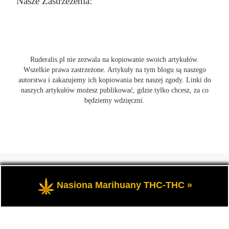
Nasze Zastrzeżenia:
Ruderalis.pl nie zezwala na kopiowanie swoich artykułów.
Wszelkie prawa zastrzeżone. Artykuły na tym blogu są naszego
autorstwa i zakazujemy ich kopiowania bez naszej zgody. Linki do
naszych artykułów możesz publikować, gdzie tylko chcesz, za co
będziemy wdzięczni.
© 2026
Ruderalis.pl
– Wszelkie prawa zastrzeżone
- Blog o
marihuanie THC i konopi CBD, wszystko na temat uprawy
Nasiona Marihuany THC-THC »
cannabis i nie tylko.