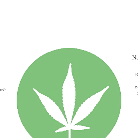
Na
R
n
ość