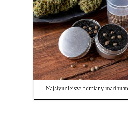
Najbardziej znane krzyżówki w historii marihuany Po
odmian konopi Historia współczesnych odmian marihua
pracy hodowców, którzy przez dekady starali się łączyć
w celu uzyskania coraz bardziej stabilnych, wydajnych
genetyk. Dzisiejszy świat konopi wygląda zupełnie inac
Najsłynniejsze odmiany marihuan