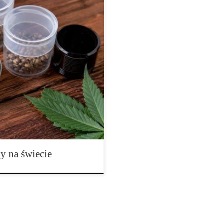
czątki nowoczesnej hodowli
ny to opowieść o wieloletniej
 najlepsze cechy różnych roślin
 oraz charakterystycznych
zej niż jeszcze kilkadziesiąt […]
y na świecie