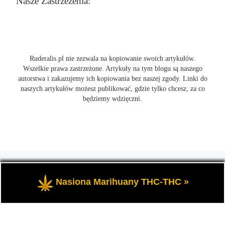
Nasze Zastrzeżenia:
Ruderalis.pl nie zezwala na kopiowanie swoich artykułów.
Wszelkie prawa zastrzeżone. Artykuły na tym blogu są naszego
autorstwa i zakazujemy ich kopiowania bez naszej zgody. Linki do
naszych artykułów możesz publikować, gdzie tylko chcesz, za co
będziemy wdzięczni.
© 2026
Ruderalis.pl
– Wszelkie prawa zastrzeżone
- Blog o
marihuanie THC i konopi CBD, wszystko na temat uprawy
Nasiona Marihuany THC-THC »
cannabis i nie tylko.