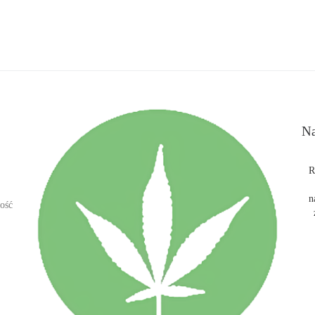
Na
R
n
ość