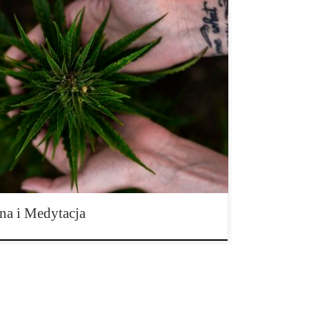
się schorzeń, prawie każdy pacjent na świecie
żywa jej w celach relaksacyjnych, niezależnie od
Medyczne produkty z konopi indyjskich stosowane w
wkach są doskonałym antidotum na stany lękowe.
 medycznej, który osiągnie świadomość, […]
a i Medytacja