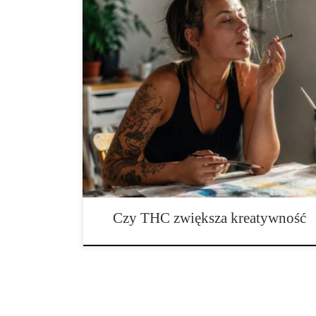
THC a kreatywność — co mówi nauka? Kreatywność o
artystów i przedsiębiorców. Poszukiwanie sposobów n
sprawiło, że wiele osób zaczęło interesować się wpływ
psychoaktywnych na funkcjonowanie mózgu. Wśród nic
THC, czyli tetrahydrokannabinol – główny związek p
konopiach. […]
Czy THC zwiększa kreatywność