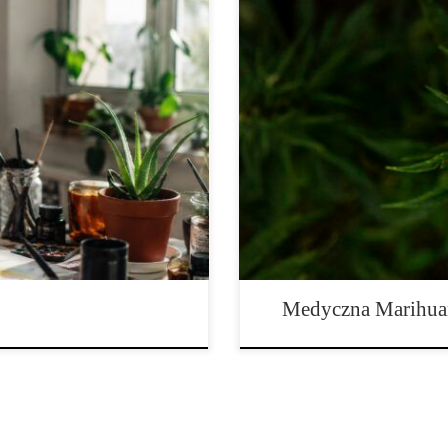
d wieków fascynuje naukowców,
Oprócz leczenia kwalifikujących 
a pobudzenie twórczego myślenia
używający marihuany medycznej u
em różnych substancji
tego, czy o tym myśli, czy nie. 
h szczególne miejsce zajmuje
odpowiednich, umiarkowanych da
sychoaktywny występujący w
Uważnego użytkownika marihuany
Medyczna Marihuan