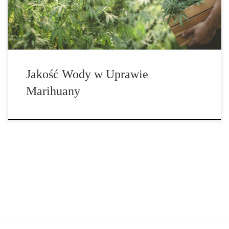
dużą, aromatyczną choinkę, która pod koniec zbiorów da ci […]
Jakość Wody w Uprawie
Marihuany