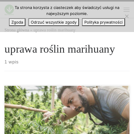
Ta strona korzysta z ciasteczek aby świadczyć usługi na
Przejdź do treści
najwyższym poziomie.
Me
Zgoda
Odrzuć wszystkie zgody
Polityka prywatności
Strona główna
»
uprawa roślin marihuany
uprawa roślin marihuany
1 wpis
Dlaczego jakość wody jest ważna przy uprawie marihuany? Woda
jest niezwykle ważna dla każdej żywej istoty na Ziemi, a to
dotyczy również roślin konopi. Bez wody roślina konopi nie
wykiełkuje nawet z nasion, nie mówiąc już o tym, aby wyrosła na