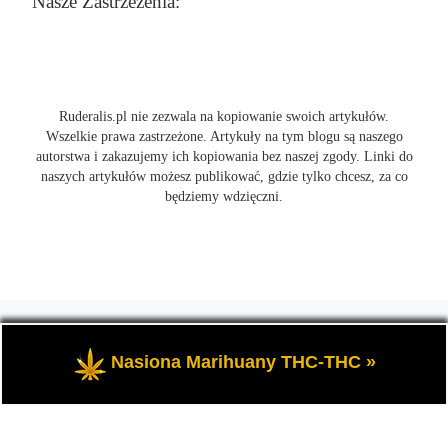
Nasze Zastrzeżenia:
Ruderalis.pl nie zezwala na kopiowanie swoich artykułów.
Wszelkie prawa zastrzeżone. Artykuły na tym blogu są naszego
autorstwa i zakazujemy ich kopiowania bez naszej zgody. Linki do
naszych artykułów możesz publikować, gdzie tylko chcesz, za co
będziemy wdzięczni.
© 2026
Ruderalis.pl
– Wszelkie prawa zastrzeżone
- Blog o
marihuanie THC i konopi CBD, wszystko na temat uprawy
Nasiona Marihuany THC-THC »
cannabis i nie tylko.