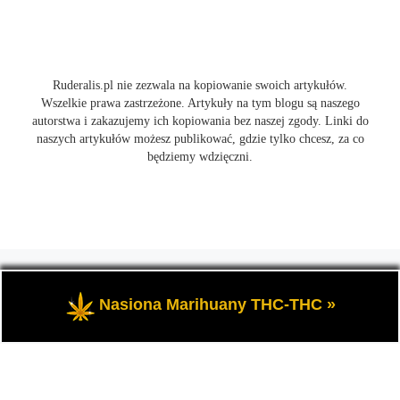
Ruderalis.pl nie zezwala na kopiowanie swoich artykułów.
Wszelkie prawa zastrzeżone. Artykuły na tym blogu są naszego
autorstwa i zakazujemy ich kopiowania bez naszej zgody. Linki do
naszych artykułów możesz publikować, gdzie tylko chcesz, za co
będziemy wdzięczni.
© 2026
Ruderalis.pl
– Wszelkie prawa zastrzeżone
- Blog o
marihuanie THC i konopi CBD, wszystko na temat uprawy
Nasiona Marihuany THC-THC »
cannabis i nie tylko.