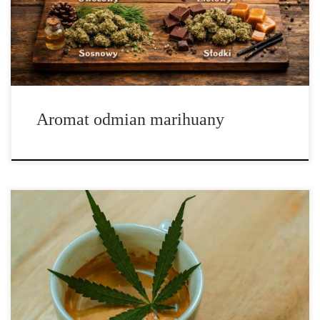
wyobrażenie o konkretnej odmianie. Dla jednych będzie to rześka
cytrusowa nuta przywodząca na myśl świeżo startą skórkę cytryny
lub […]
Aromat odmian marihuany
Terpeny występują praktycznie we wszystkich roślinach, co
oznacza, że najprawdopodobniej natknąłeś się na wiele z nich w
naturze, nawet jeśli nieumyślnie. Jeśli kiedykolwiek odwiedziłeś
sosnowy zagajnik lub wypiłeś szklankę soku pomarańczowego,
napotkałeś delta 3 carene. Delta 3 carene może być również
zapisywany jako „delta-3-carene” lub po prostu „3-carene”. Delta