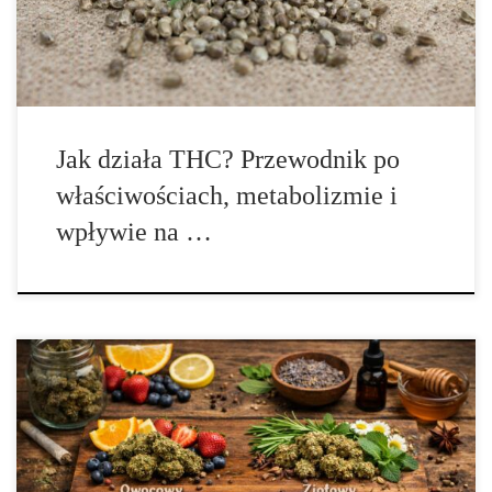
tetrahydrokannabinol i odnosi się do naturalnego kannabinoidu
obecnego przede […]
Jak działa THC? Przewodnik po
właściwościach, metabolizmie i
wpływie na …
Najpopularniejsze profile aromatyczne odmian konopi –
przewodnik po zapachach, nutach i terpenach Aromat konopi
stanowi jeden z najbardziej charakterystycznych elementów tej
rośliny i bardzo często to właśnie zapach jako pierwszy buduje