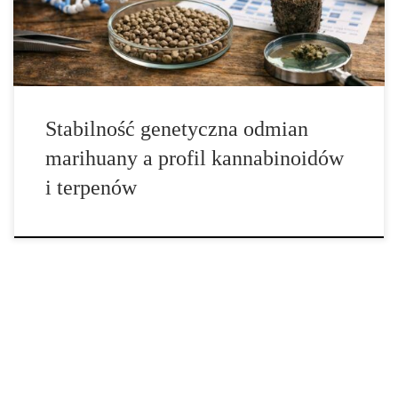
uzyskanych z danej puli nasion będzie prezentowała […]
Stabilność genetyczna odmian
marihuany a profil kannabinoidów
i terpenów