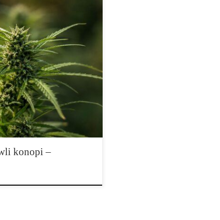
tak dużą karierę jak Ruderalis.
 opisach genetyki, materiałach
kszego banku nasion. Dla
y się przede wszystkim z
ów jest znacznie […]
wli konopi –