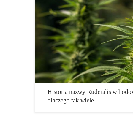
Wprowadzenie Niewiele nazw w świecie konopi zrobiło 
Dzisiaj można ją znaleźć w nazwach dziesiątek odmian,
edukacyjnych oraz katalogach praktycznie każdego wię
jednych jest synonimem odporności, dla innych kojarz
autofloweringiem. W rzeczywistości historia ruderalis
Historia nazwy Ruderalis w hodo
dlaczego tak wiele …