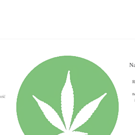
Na
R
n
ość