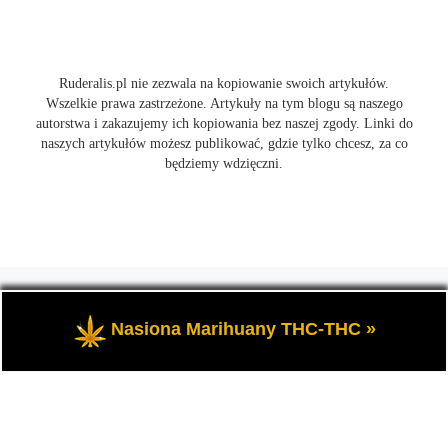
Ruderalis.pl nie zezwala na kopiowanie swoich artykułów.
Wszelkie prawa zastrzeżone. Artykuły na tym blogu są naszego
autorstwa i zakazujemy ich kopiowania bez naszej zgody. Linki do
naszych artykułów możesz publikować, gdzie tylko chcesz, za co
będziemy wdzięczni.
© 2026
Ruderalis.pl
– Wszelkie prawa zastrzeżone
- Blog o
marihuanie THC i konopi CBD, wszystko na temat uprawy
Nasiona Marihuany THC-THC »
cannabis i nie tylko.