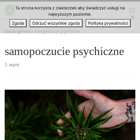
Ta strona korzysta z ciasteczek aby świadczyć usługi na
Przejdź do treści
najwyższym poziomie.
Me
Zgoda
Odrzuć wszystkie zgody
Polityka prywatności
Strona główna
»
samopoczucie psychiczne
samopoczucie psychiczne
1 wpis
Oprócz leczenia kwalifikujących się schorzeń, prawie każdy
pacjent na świecie używający marihuany medycznej używa jej w
celach relaksacyjnych, niezależnie od tego, czy o tym myśli, czy
nie. Medyczne produkty z konopi indyjskich stosowane w
odpowiednich, umiarkowanych dawkach są doskonałym antidotum