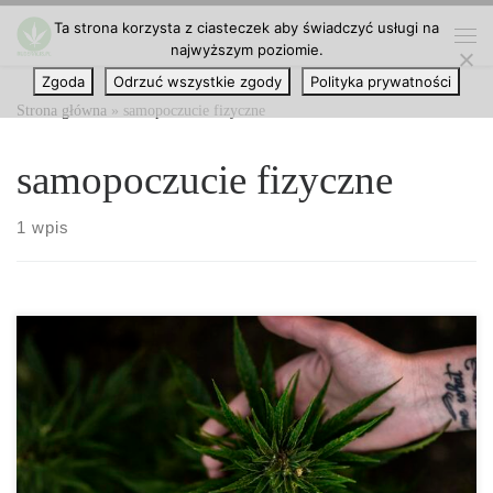
Ta strona korzysta z ciasteczek aby świadczyć usługi na
Przejdź do treści
najwyższym poziomie.
Me
Zgoda
Odrzuć wszystkie zgody
Polityka prywatności
Strona główna
»
samopoczucie fizyczne
samopoczucie fizyczne
1 wpis
Oprócz leczenia kwalifikujących się schorzeń, prawie każdy
pacjent na świecie używający marihuany medycznej używa jej w
celach relaksacyjnych, niezależnie od tego, czy o tym myśli, czy
nie. Medyczne produkty z konopi indyjskich stosowane w
odpowiednich, umiarkowanych dawkach są doskonałym antidotum