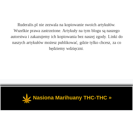
Ruderalis.pl nie zezwala na kopiowanie swoich artykułów.
Wszelkie prawa zastrzeżone. Artykuły na tym blogu są naszego
autorstwa i zakazujemy ich kopiowania bez naszej zgody. Linki do
naszych artykułów możesz publikować, gdzie tylko chcesz, za co
będziemy wdzięczni.
© 2026
Ruderalis.pl
– Wszelkie prawa zastrzeżone
- Blog o
marihuanie THC i konopi CBD, wszystko na temat uprawy
Nasiona Marihuany THC-THC »
cannabis i nie tylko.