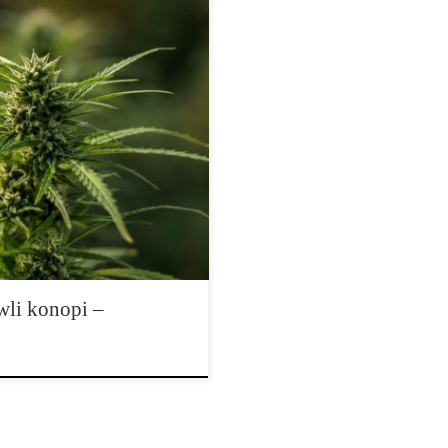
tak dużą karierę jak Ruderalis.
 opisach genetyki, materiałach
kszego banku nasion. Dla
y się przede wszystkim z
ów jest znacznie […]
wli konopi –