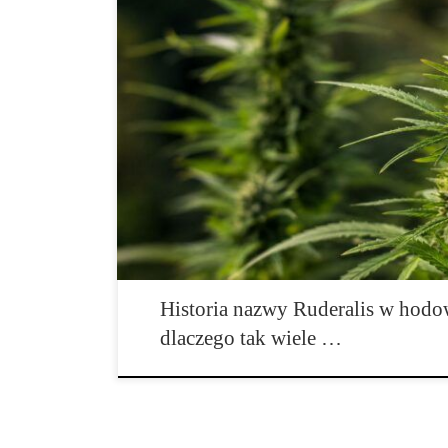
Wprowadzenie Niewiele nazw w świecie konopi zrobiło 
Dzisiaj można ją znaleźć w nazwach dziesiątek odmian,
edukacyjnych oraz katalogach praktycznie każdego wię
jednych jest synonimem odporności, dla innych kojarz
autofloweringiem. W rzeczywistości historia ruderalis
Historia nazwy Ruderalis w hodo
dlaczego tak wiele …