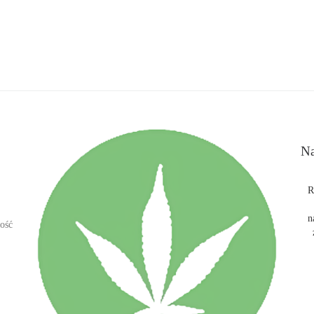
Na
R
n
ość