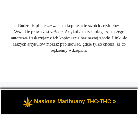
Ruderalis.pl nie zezwala na kopiowanie swoich artykułów.
Wszelkie prawa zastrzeżone. Artykuły na tym blogu są naszego
autorstwa i zakazujemy ich kopiowania bez naszej zgody. Linki do
naszych artykułów możesz publikować, gdzie tylko chcesz, za co
będziemy wdzięczni.
© 2026
Ruderalis.pl
– Wszelkie prawa zastrzeżone
- Blog o
marihuanie THC i konopi CBD, wszystko na temat uprawy
Nasiona Marihuany THC-THC »
cannabis i nie tylko.