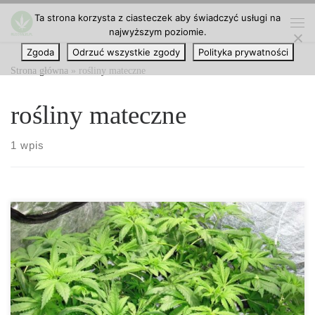
Ta strona korzysta z ciasteczek aby świadczyć usługi na
Przejdź do treści
najwyższym poziomie.
Me
Zgoda
Odrzuć wszystkie zgody
Polityka prywatności
Strona główna
»
rośliny mateczne
rośliny mateczne
1 wpis
Jak otrzymać rośliny mateczne marihuany? Każdemu z nas
zdarzyło się kiedyś zasadzić nasiona i otrzymać niepowtarzalną
marihuanę, okaz, który wyróżnia się na tle innych, które wcześniej
uprawialiśmy i który chcielibyśmy móc w jakiś sposób zachować i
uprawiać ponownie w przyszłości. Oprócz oczywistych