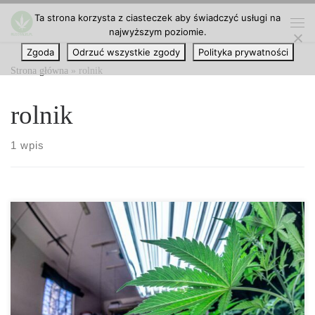
Ta strona korzysta z ciasteczek aby świadczyć usługi na
Przejdź do treści
najwyższym poziomie.
Me
Zgoda
Odrzuć wszystkie zgody
Polityka prywatności
Strona główna
»
rolnik
rolnik
1 wpis
Inteligentne rolnictwo: Technologia i rolnictwo w parze. W erze
cyfrowej, w której się znajdujemy, inteligentne rolnictwo
rewolucjonizuje sposób uprawy roślin, w tym – jak nie mogło być
inaczej – marihuany. Wraz z rosnącym postępem technologicznym
i łącznością, a także wdrażaniem najnowszych osiągnięć w