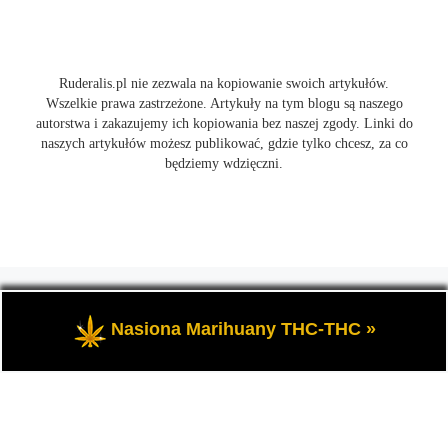
Ruderalis.pl nie zezwala na kopiowanie swoich artykułów.
Wszelkie prawa zastrzeżone. Artykuły na tym blogu są naszego
autorstwa i zakazujemy ich kopiowania bez naszej zgody. Linki do
naszych artykułów możesz publikować, gdzie tylko chcesz, za co
będziemy wdzięczni.
© 2026
Ruderalis.pl
– Wszelkie prawa zastrzeżone
- Blog o
marihuanie THC i konopi CBD, wszystko na temat uprawy
Nasiona Marihuany THC-THC »
cannabis i nie tylko.