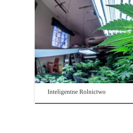
Inteligentne rolnictwo: Technologia i rolnictwo w parz
znajdujemy, inteligentne rolnictwo rewolucjonizuje sp
nie mogło być inaczej – marihuany. Wraz z rosnącym 
łącznością, a także wdrażaniem najnowszych osiągnięć 
inteligencji, hodowcy konopi […]
Inteligentne Rolnictwo