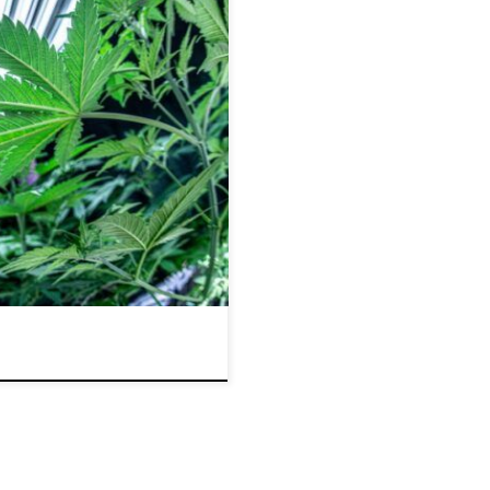
e. W erze cyfrowej, w której się
osób uprawy roślin, w tym – jak
postępem technologicznym i
w dziedzinie robotyki i sztucznej