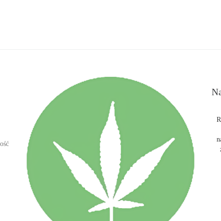
Na
R
n
ość