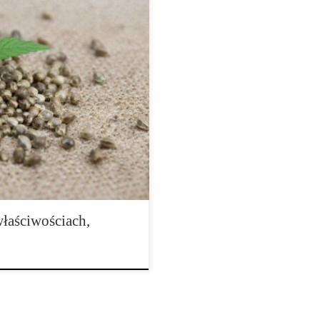
niejszym kannabinoidzie
nawalnych związków chemicznych
która od dziesięcioleci wzbudza
w oraz opinii publicznej. Skrót
 się do naturalnego kannabinoidu
łaściwościach,