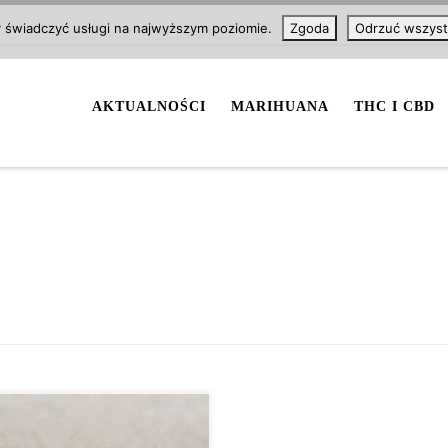
y świadczyć usługi na najwyższym poziomie.
Zgoda
Odrzuć wszyst
AKTUALNOŚCI
MARIHUANA
THC I CBD