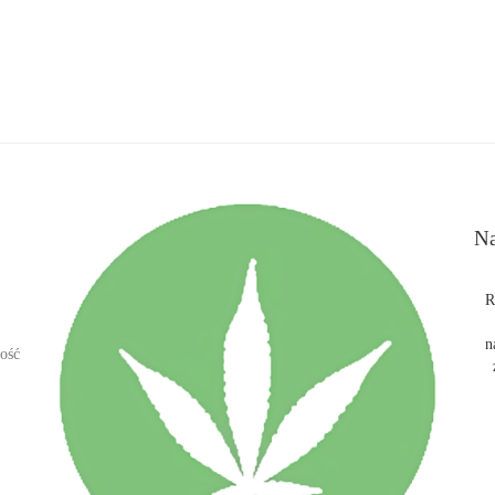
Na
R
n
ość