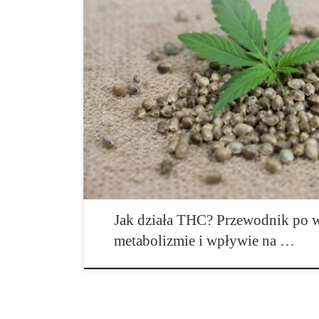
Co to jest THC? Kompletny przewodnik po najpopular
Wprowadzenie THC jest jednym z najbardziej rozpoz
występujących w konopiach i jednocześnie substancją, 
ogromne zainteresowanie naukowców, lekarzy, prawnikó
THC pochodzi od nazwy tetrahydrokannabinol i odnosi
obecnego przede […]
Jak działa THC? Przewodnik po w
metabolizmie i wpływie na …