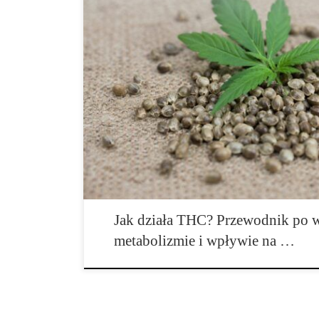
Co to jest THC? Kompletny przewodnik po najpopular
Wprowadzenie THC jest jednym z najbardziej rozpoz
występujących w konopiach i jednocześnie substancją, 
ogromne zainteresowanie naukowców, lekarzy, prawnikó
THC pochodzi od nazwy tetrahydrokannabinol i odnosi
obecnego przede […]
Jak działa THC? Przewodnik po w
metabolizmie i wpływie na …