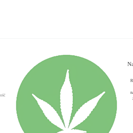
Na
R
n
ość