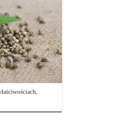
niejszym kannabinoidzie
nawalnych związków chemicznych
która od dziesięcioleci wzbudza
w oraz opinii publicznej. Skrót
 się do naturalnego kannabinoidu
łaściwościach,