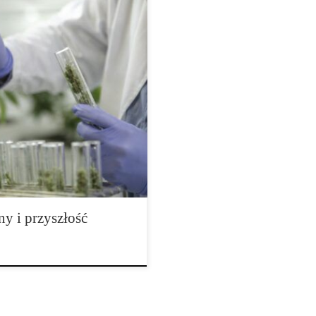
ie konopi Świat konopi w
ra wykracza daleko poza klasyczne
 odmian opierał się przede
otypów, selekcji najlepszych
inii. Dziś coraz większe
y i przyszłość