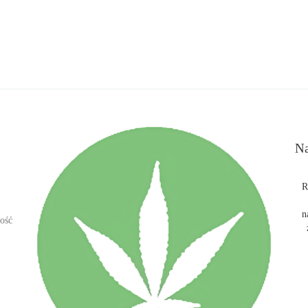
Na
R
n
ość