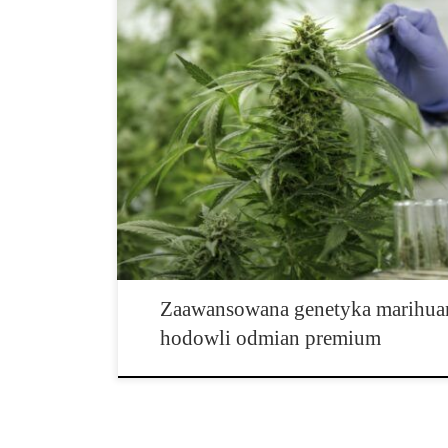
Najbardziej innowacyjne projekty genetyczne w świec
ostatnich latach przeszedł ogromną transformację, któ
wyobrażenie o hodowli roślin. Dawniej rozwój nowych
wszystkim na doświadczeniu breederów, obserwacji fen
egzemplarzy oraz wieloletnim krzyżowaniu wybranych l
znaczenie mają […]
Zaawansowana genetyka marihuan
hodowli odmian premium