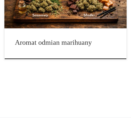
cytrusowa nuta przywodząca na myśl świeżo startą skórkę cytryny
lub […]
Aromat odmian marihuany