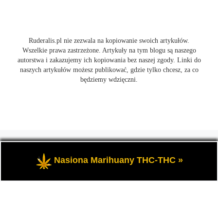
Ruderalis.pl nie zezwala na kopiowanie swoich artykułów.
Wszelkie prawa zastrzeżone. Artykuły na tym blogu są naszego
autorstwa i zakazujemy ich kopiowania bez naszej zgody. Linki do
naszych artykułów możesz publikować, gdzie tylko chcesz, za co
będziemy wdzięczni.
© 2026
Ruderalis.pl
– Wszelkie prawa zastrzeżone
- Blog o
marihuanie THC i konopi CBD, wszystko na temat uprawy
Nasiona Marihuany THC-THC »
cannabis i nie tylko.