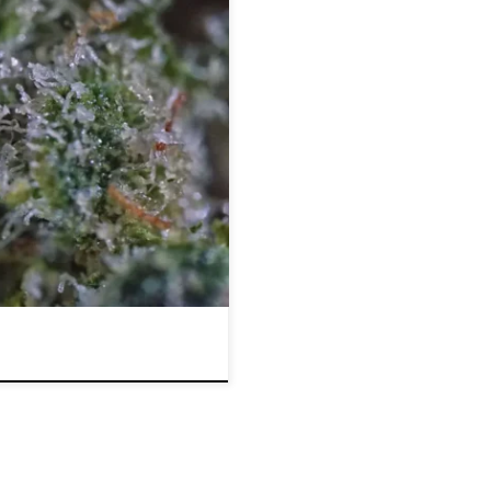
bioru konopi – kompletny
giczna data” zbioru wspólna dla
wiskowe, typ medium i sposób
po dojrzewania. Dlatego eksperci
…]