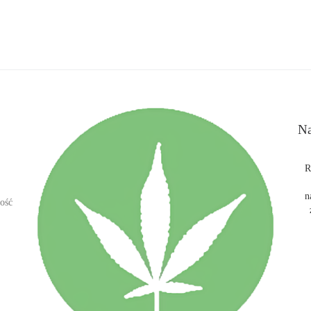
Na
R
n
ość