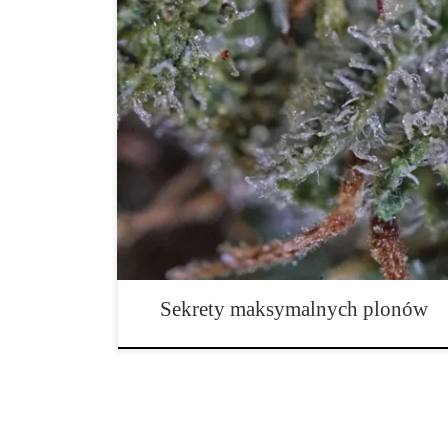
Sekrety maksymalnych plonów i idealnego momentu z
przewodnik dla legalnych upraw Nie istnieje jedna „ma
wszystkich odmian, ponieważ fenotyp, warunki środo
prowadzenia roślin w różnym stopniu wpływają na tem
zgodnie podkreślają, że o momencie cięcia decyduje [
Sekrety maksymalnych plonów