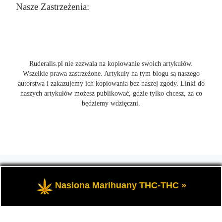
Nasze Zastrzeżenia:
Ruderalis.pl nie zezwala na kopiowanie swoich artykułów.
Wszelkie prawa zastrzeżone. Artykuły na tym blogu są naszego
autorstwa i zakazujemy ich kopiowania bez naszej zgody. Linki do
naszych artykułów możesz publikować, gdzie tylko chcesz, za co
będziemy wdzięczni.
© 2026
Ruderalis.pl
– Wszelkie prawa zastrzeżone
- Blog o
marihuanie THC i konopi CBD, wszystko na temat uprawy
Nasiona Marihuany THC-THC »
cannabis i nie tylko.