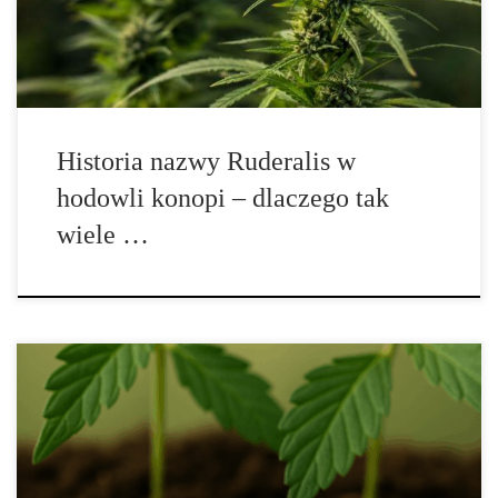
wszystkim z autofloweringiem. W rzeczywistości historia
ruderalisów jest znacznie […]
Historia nazwy Ruderalis w
hodowli konopi – dlaczego tak
wiele …
Jak chronić konopie przed wiroidem HLVd – Kompletny
przewodnik HLVd, czyli Hop Latent Viroid, to jedno z
największych zagrożeń dla hodowców konopi na całym świecie.
Ten mikroskopijny patogen, choć znacznie mniejszy od wirusów,