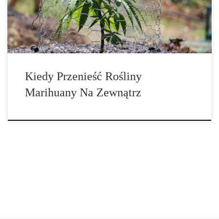
swoich roślin, ale w miarę zbliżania się sezonu wegetacyjnego na
zewnątrz, wielu zastanawia się, kiedy i […]
Kiedy Przenieść Rośliny
Marihuany Na Zewnątrz