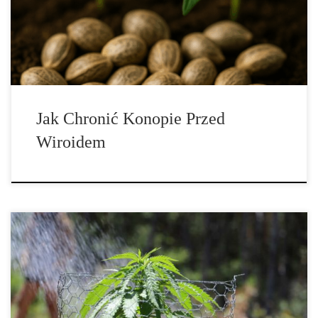
może doprowadzić do ogromnych strat finansowych, redukcji
kannabinoidów i dramatycznego obniżenia plonów. W tym
przewodniku dowiesz się, […]
Jak Chronić Konopie Przed
Wiroidem
Jak i kiedy przenieść rośliny marihuany na zewnątrz? Uprawa
marihuany zyskała popularność w ostatnich latach, zarówno ze
względu na jej zastosowania lecznicze, jak i rekreacyjne. Hodowcy
wewnętrzni cieszą się kontrolą, jaką mają nad środowiskiem