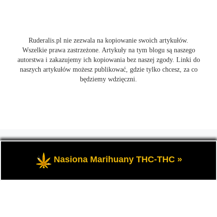
Ruderalis.pl nie zezwala na kopiowanie swoich artykułów.
Wszelkie prawa zastrzeżone. Artykuły na tym blogu są naszego
autorstwa i zakazujemy ich kopiowania bez naszej zgody. Linki do
naszych artykułów możesz publikować, gdzie tylko chcesz, za co
będziemy wdzięczni.
© 2026
Ruderalis.pl
– Wszelkie prawa zastrzeżone
- Blog o
marihuanie THC i konopi CBD, wszystko na temat uprawy
Nasiona Marihuany THC-THC »
cannabis i nie tylko.