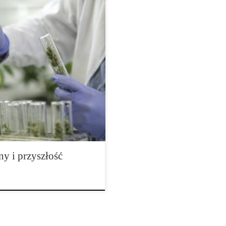
ie konopi Świat konopi w
ra wykracza daleko poza klasyczne
 odmian opierał się przede
otypów, selekcji najlepszych
inii. Dziś coraz większe
y i przyszłość