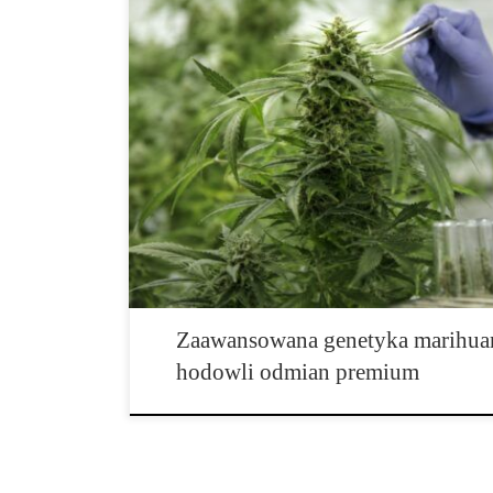
Najbardziej innowacyjne projekty genetyczne w świec
ostatnich latach przeszedł ogromną transformację, któ
wyobrażenie o hodowli roślin. Dawniej rozwój nowych
wszystkim na doświadczeniu breederów, obserwacji fen
egzemplarzy oraz wieloletnim krzyżowaniu wybranych l
znaczenie mają […]
Zaawansowana genetyka marihuan
hodowli odmian premium