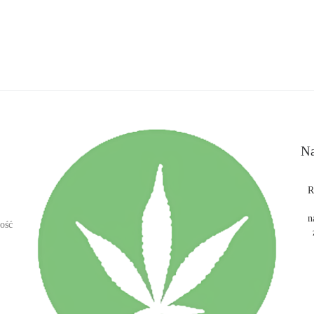
Na
R
n
ość