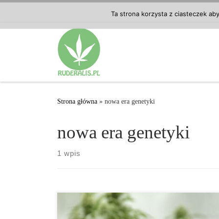
Przejdź do treści
Ta strona korzysta z ciasteczek ab
Strona główna
»
nowa era genetyki
nowa era genetyki
1 wpis