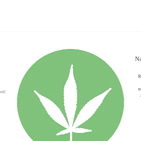
Na
R
n
ość