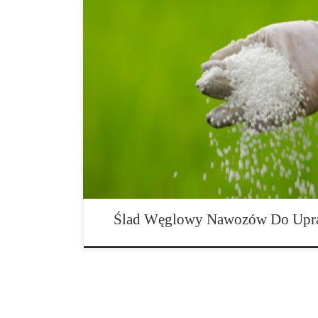
Masowe stosowanie nawozów na rozległych uprawach w 
pozostawia ślad zanieczyszczeń, zarówno w glebie, jak
teraz postrzegane z niepokojem. Podczas gdy z liczny
stosowanie nawozów (zwłaszcza mineralnych) niszczy 
często — nawet jeśli działa to […]
Ślad Węglowy Nawozów Do Upr