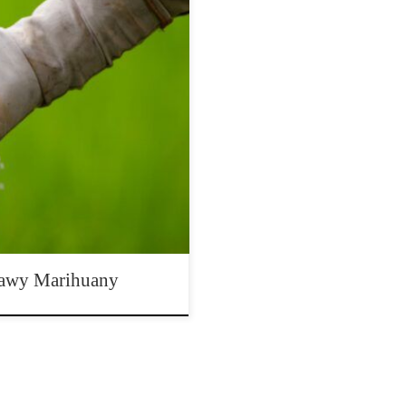
ciągu ostatnich dziesięcioleci
 i w atmosferze, co zaczyna być
ch badań wiadomo, że nadmierne
podłoże pod przyszłe uprawy,
awy Marihuany