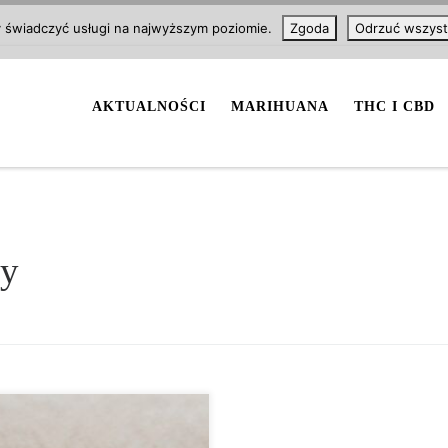
y świadczyć usługi na najwyższym poziomie.
Zgoda
Odrzuć wszyst
AKTUALNOŚCI
MARIHUANA
THC I CBD
dy