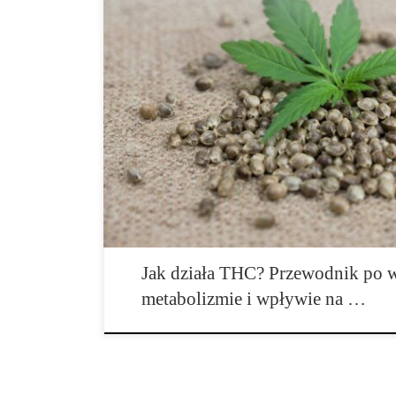
Co to jest THC? Kompletny przewodnik po najpopular
Wprowadzenie THC jest jednym z najbardziej rozpoz
występujących w konopiach i jednocześnie substancją, 
ogromne zainteresowanie naukowców, lekarzy, prawnikó
THC pochodzi od nazwy tetrahydrokannabinol i odnosi
obecnego przede […]
Jak działa THC? Przewodnik po w
metabolizmie i wpływie na …