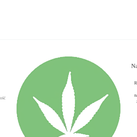
Na
R
n
ość