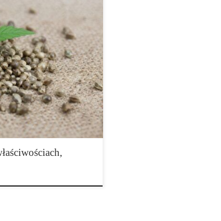
niejszym kannabinoidzie
nawalnych związków chemicznych
która od dziesięcioleci wzbudza
w oraz opinii publicznej. Skrót
 się do naturalnego kannabinoidu
łaściwościach,