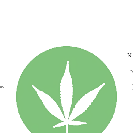
Na
R
n
ość