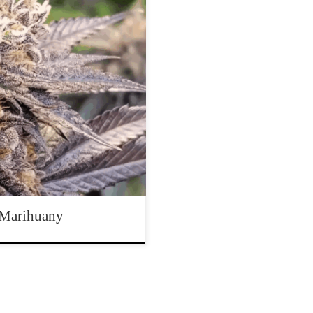
w lub organizacji DNA
je zmianę jego cech. DNA i RNA
dów. W większości przypadków
zo małego obszaru DNA spośród
 Marihuany