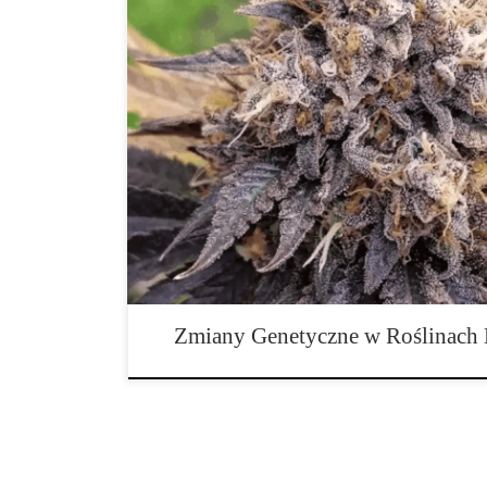
Mutacja to przypadkowa zmiana sekwencji nukleotydó
(genotypu) lub RNA organizmu żywego, która powodu
to polimery utworzone z długich łańcuchów nukleoty
zmiany te dotyczą tylko jednego nukleotydu lub bard
miliardów nukleotydów tworzących genom, ale są […]
Zmiany Genetyczne w Roślinach