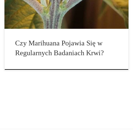
narkotyków, chyba że uzna on, że objawy są podobne do tych
spowodowanych […]
Czy Marihuana Pojawia Się w
Regularnych Badaniach Krwi?