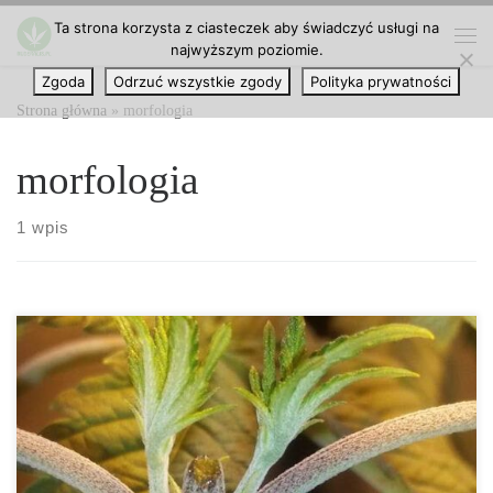
Ta strona korzysta z ciasteczek aby świadczyć usługi na
Przejdź do treści
najwyższym poziomie.
Me
Zgoda
Odrzuć wszystkie zgody
Polityka prywatności
Strona główna
»
morfologia
morfologia
1 wpis
Jest mało prawdopodobne, aby marihuana pojawiła się w
regularnych badaniach krwi podczas twojej kolejnej wizyty
lekarskiej. Testy na obecność marihuany zazwyczaj poszukują
metabolitu THC w organizmie. Jest mało prawdopodobne, aby
zwykłe badanie krwi zlecone przez lekarza sprawdzało zażywanie