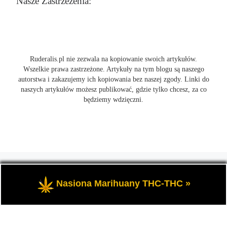
Nasze Zastrzeżenia:
Ruderalis.pl nie zezwala na kopiowanie swoich artykułów.
Wszelkie prawa zastrzeżone. Artykuły na tym blogu są naszego
autorstwa i zakazujemy ich kopiowania bez naszej zgody. Linki do
naszych artykułów możesz publikować, gdzie tylko chcesz, za co
będziemy wdzięczni.
© 2026
Ruderalis.pl
– Wszelkie prawa zastrzeżone
- Blog o
marihuanie THC i konopi CBD, wszystko na temat uprawy
Nasiona Marihuany THC-THC »
cannabis i nie tylko.