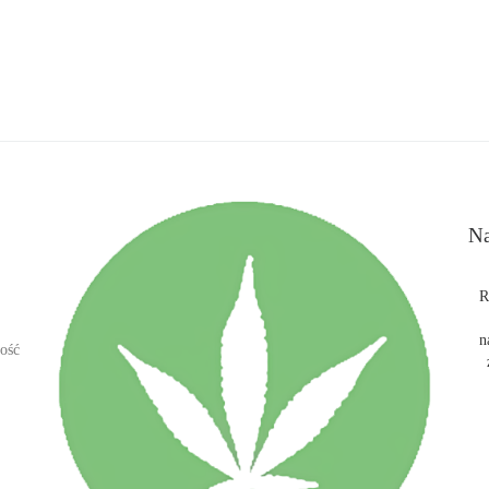
Na
R
n
ość