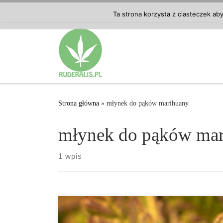
Przejdź do treści
Ta strona korzysta z ciasteczek ab
Strona główna
»
młynek do pąków marihuany
młynek do pąków ma
1 wpis