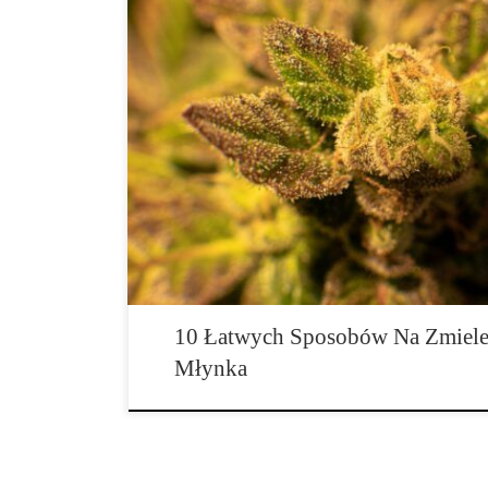
Niezależnie od tego, czy jesteś kompletnym nowicjus
weteranem palenia trawki, każdy może zgodzić się, że i
palenia, niezależnie od tego, czy chodzi o skręcanie j
a nawet waporyzatorów. Każdy szanujący się koneser pr
musisz je najpierw zmielić. […]
10 Łatwych Sposobów Na Zmiele
Młynka