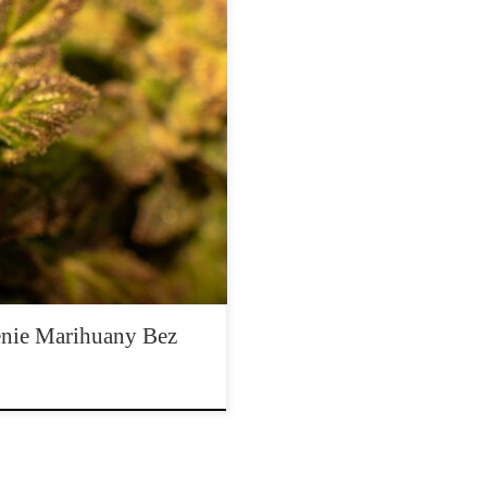
zem, czy doświadczonym
stnieje pewna etykieta dotycząca
ointów, czy pakowanie bong, fajek,
zyzna, że jeśli zamierzasz pąki
nie Marihuany Bez